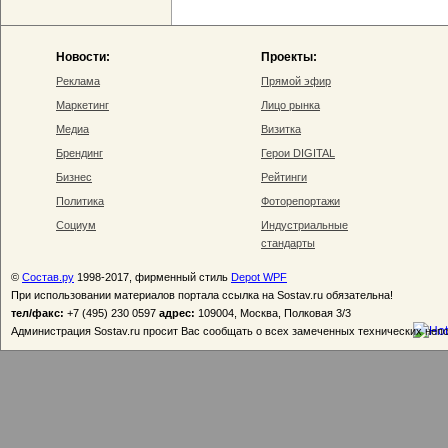
Новости:
Проекты:
Реклама
Прямой эфир
Маркетинг
Лицо рынка
Медиа
Визитка
Брендинг
Герои DIGITAL
Бизнес
Рейтинги
Политика
Фоторепортажи
Социум
Индустриальные
стандарты
©
Состав.ру
1998-2017, фирменный стиль
Depot WPF
При использовании материалов портала ссылка на Sostav.ru обязательна!
тел/факс:
+7 (495) 230 0597
адрес:
109004, Москва, Полковая 3/3
Администрация Sostav.ru просит Вас сообщать о всех замеченных технических неп