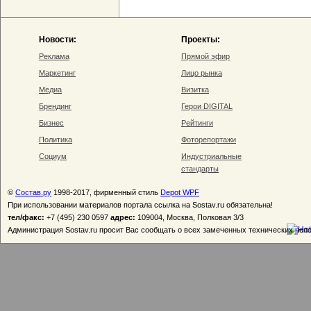
Новости:
Проекты:
Реклама
Прямой эфир
Маркетинг
Лицо рынка
Медиа
Визитка
Брендинг
Герои DIGITAL
Бизнес
Рейтинги
Политика
Фоторепортажи
Социум
Индустриальные
стандарты
©
Состав.ру
1998-2017, фирменный стиль
Depot WPF
При использовании материалов портала ссылка на Sostav.ru обязательна!
тел/факс:
+7 (495) 230 0597
адрес:
109004, Москва, Полковая 3/3
Администрация Sostav.ru просит Вас сообщать о всех замеченных технических неп