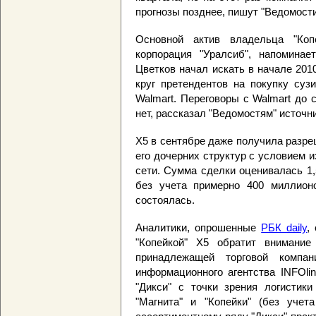
прогнозы позднее, пишут "Ведомости
Основной актив владельца "Коп
корпорация "Уралсиб", напоминае
Цветков начал искать в начале 2010
круг претендентов на покупку сузи
Walmart. Переговоры с Walmart до 
нет, рассказал "Ведомостям" источн
X5 в сентябре даже получила разре
его дочерних структур с условием и
сети. Сумма сделки оценивалась 1
без учета примерно 400 миллион
состоялась.
Аналитики, опрошенные
РБК daily
,
"Копейкой" X5 обратит внимание 
принадлежащей торговой компан
информационного агентства INFOli
"Дикси" с точки зрения логистик
"Магнита" и "Копейки" (без уче