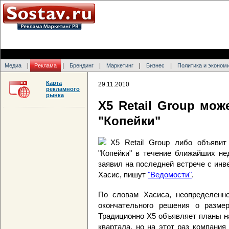
|
|
|
|
|
Медиа
Реклама
Брендинг
Маркетинг
Бизнес
Политика и эконом
Карта
29.11.2010
рекламного
рынка
X5 Retail Group мож
"Копейки"
X5 Retail Group либо объявит
"Копейки" в течение ближайших не
заявил на последней встрече с ин
Хасис, пишут
"Ведомости"
.
По словам Хасиса, неопределенн
окончательного решения о размер
Традиционно X5 объявляет планы на
квартала, но на этот раз компания