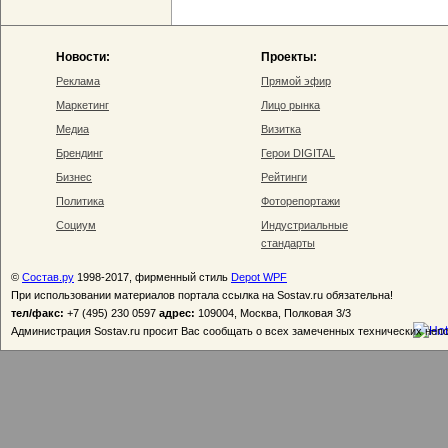
Новости:
Проекты:
Реклама
Прямой эфир
Маркетинг
Лицо рынка
Медиа
Визитка
Брендинг
Герои DIGITAL
Бизнес
Рейтинги
Политика
Фоторепортажи
Социум
Индустриальные
стандарты
©
Состав.ру
1998-2017, фирменный стиль
Depot WPF
При использовании материалов портала ссылка на Sostav.ru обязательна!
тел/факс:
+7 (495) 230 0597
адрес:
109004, Москва, Полковая 3/3
Администрация Sostav.ru просит Вас сообщать о всех замеченных технических неп