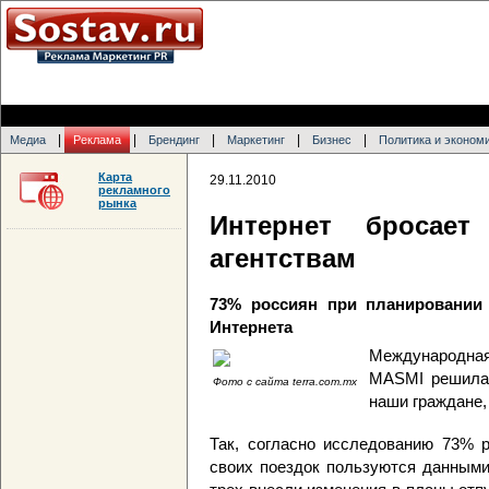
|
|
|
|
|
Медиа
Реклама
Брендинг
Маркетинг
Бизнес
Политика и эконом
Карта
29.11.2010
рекламного
рынка
Интернет бросает
агентствам
73% россиян при планировании
Интернета
Международная
MASMI решила 
Фото с сайта terra.com.mx
наши граждане,
Так, согласно исследованию 73% р
своих поездок пользуются данными