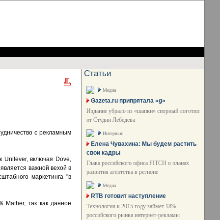
Статьи
Медиа
Gazeta.ru припрятала «g»
Издание убрало из «шапки» спорный логотип
от Студии Лебедева
рудничество с рекламным
Интервью
Елена Чувахина: Мы будем растить
свои кадры
 Unilever, включая Dove,
Глава российского офиса FITCH о планах
 является важной вехой в
развития агентства в регионе
сштабного маркетинга "в
Медиа
RTB готовит наступление
& Mather, так как данное
Технология к 2015 году займет 18%
российского рынка интернет-рекламы