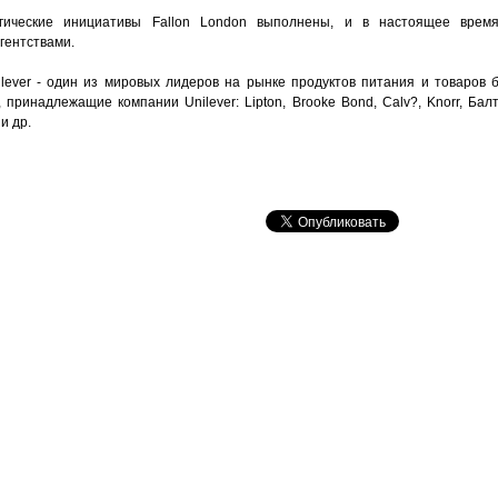
тегические инициативы Fallon London выполнены, и в настоящее врем
гентствами.
lever - один из мировых лидеров на рынке продуктов питания и товаров 
ринадлежащие компании Unilever: Lipton, Brooke Bond, Calv?, Knorr, Балт
и др.