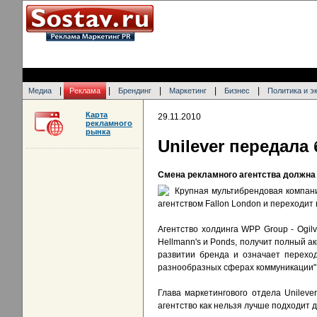
|
|
|
|
|
Медиа
Реклама
Брендинг
Маркетинг
Бизнес
Политика и э
Карта
29.11.2010
рекламного
рынка
Unilever передала
Смена рекламного агентства должна 
Крупная мультибрендовая компани
агентством Fallon London и переходит в
Агентство холдинга WPP Group - Ogilv
Hellmann's и Ponds, получит полный ак
развитии бренда и означает переход
разнообразных сферах коммуникации"
Глава маркетингового отдела Unilever
агентство как нельзя лучше подходит 