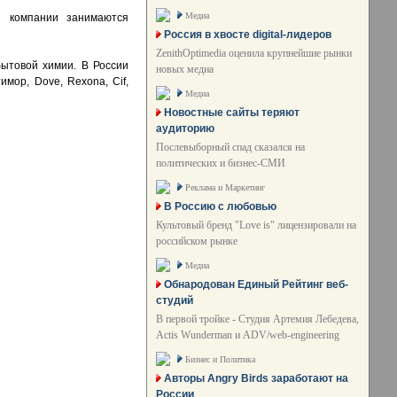
Медиа
я компании занимаются
Россия в хвосте digital-лидеров
ZenithOptimedia оценила крупнейшие рынки
бытовой химии. В России
новых медиа
имор, Dove, Rexona, Cif,
Медиа
Новостные сайты теряют
аудиторию
Послевыборный спад сказался на
политических и бизнес-СМИ
Реклама и Маркетинг
В Россию с любовью
Культовый бренд "Love is" лицензировали на
российском рынке
Медиа
Обнародован Единый Рейтинг веб-
студий
В первой тройке - Студия Артемия Лебедева,
Actis Wunderman и ADV/web-engineering
Бизнес и Политика
Авторы Angry Birds заработают на
России