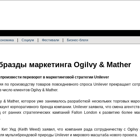
|
|
|
кономика
Социум
Фестивали
Бизнес-блоги
 бразды маркетинга Ogilvy & Mather
произвести переворот в маркетинговой стратегии Unilever
я по производству товаров повседневного спроса Unilever прекращает сот
 число клиентов Ogilvy & Mather.
y & Mather, которое уже занималось разработкой нескольких торговых марок
каунт корпоративного бренда компании. Unilever заявила, что смена агентств
 от ранних стратегических кампаний Fallon London к развитию более ма
.
 Кит Уид (Keith Weed) заявил, что компания рада сотрудничеству с Ogilvy 
для мультибрендовой природы Unilever и мирового масштаба нового проекта.