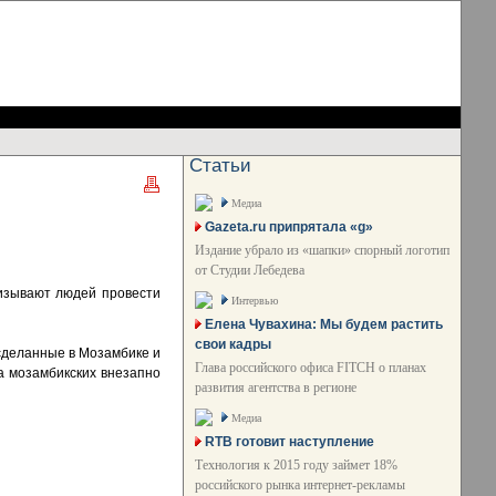
Статьи
Медиа
Gazeta.ru припрятала «g»
Издание убрало из «шапки» спорный логотип
от Студии Лебедева
ризывают людей провести
Интервью
Елена Чувахина: Мы будем растить
свои кадры
сделанные в Мозамбике и
Глава российского офиса FITCH о планах
на мозамбикских внезапно
развития агентства в регионе
Медиа
RTB готовит наступление
Технология к 2015 году займет 18%
российского рынка интернет-рекламы