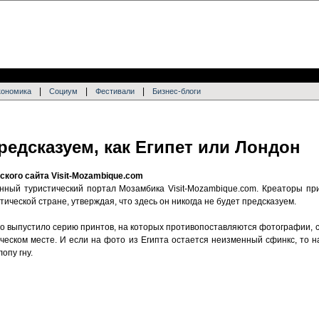
|
|
|
кономика
Социум
Фестивали
Бизнес-блоги
редсказуем, как Египет или Лондон
кого сайта Visit-Mozambique.com
нный туристический портал Мозамбика Visit-Mozambique.com. Креаторы п
зотической стране, утверждая, что здесь он никогда не будет предсказуем.
во выпустило серию принтов, на которых противопоставляются фотографии, 
ическом месте. И если на фото из Египта остается неизменный сфинкс, то 
опу гну.