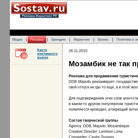
|
|
|
|
|
Медиа
Реклама
Брендинг
Маркетинг
Бизнес
Политика и э
Карта
26.11.2010
рекламного
рынка
Мозамбик не так п
Реклама для продвижения туристичес
DDB Maputo рекламирует государстве
свой отпуск не где-то еще, а в этой эк
Для подтверждения этих слов агентст
в каком-то другом популярном турист
появляется крокодил, атакующий антил
Состав творческой группы
Agency: DDB, Maputo, Mozambique
Creative Director: Lenilson Lima
Copywriter: Cauby Tavares