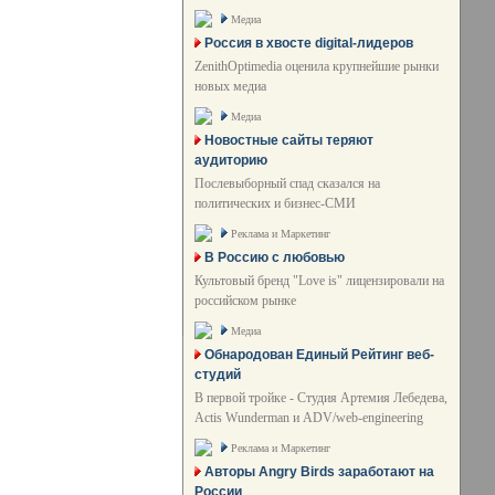
Медиа
Россия в хвосте digital-лидеров
ZenithOptimedia оценила крупнейшие рынки
новых медиа
Медиа
Новостные сайты теряют
аудиторию
Послевыборный спад сказался на
политических и бизнес-СМИ
Реклама и Маркетинг
В Россию с любовью
Культовый бренд "Love is" лицензировали на
российском рынке
Медиа
Обнародован Единый Рейтинг веб-
студий
В первой тройке - Студия Артемия Лебедева,
Actis Wunderman и ADV/web-engineering
Реклама и Маркетинг
Авторы Angry Birds заработают на
России