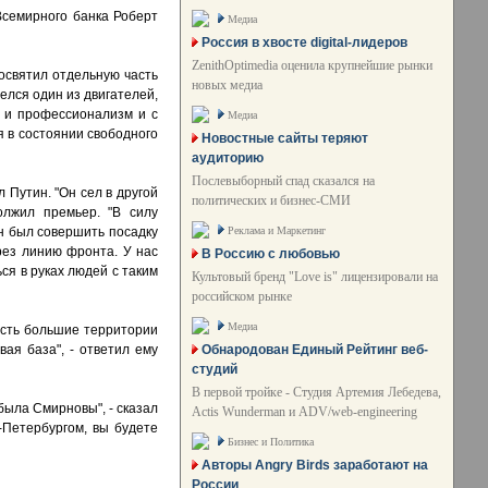
Всемирного банка Роберт
Медиа
Россия в хвосте digital-лидеров
ZenithOptimedia оценила крупнейшие рынки
освятил отдельную часть
новых медиа
елся один из двигателей,
е и профессионализм и с
Медиа
я в состоянии свободного
Новостные сайты теряют
аудиторию
Послевыборный спад сказался на
 Путин. "Он сел в другой
политических и бизнес-СМИ
олжил премьер. "В силу
Реклама и Маркетинг
н был совершить посадку
рез линию фронта. У нас
В Россию с любовью
ся в руках людей с таким
Культовый бренд "Love is" лицензировали на
российском рынке
Медиа
 есть большие территории
Обнародован Единый Рейтинг веб-
вая база", - ответил ему
студий
В первой тройке - Студия Артемия Лебедева,
была Смирновы", - сказал
Actis Wunderman и ADV/web-engineering
т-Петербургом, вы будете
Бизнес и Политика
Авторы Angry Birds заработают на
России