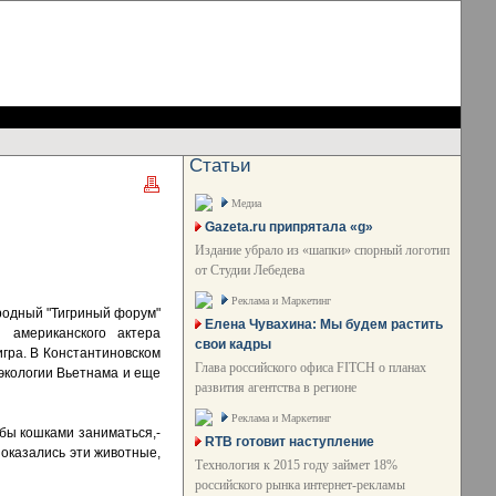
Статьи
Медиа
Gazeta.ru припрятала «g»
Издание убрало из «шапки» спорный логотип
от Студии Лебедева
Реклама и Маркетинг
родный "Тигриный форум"
Елена Чувахина: Мы будем растить
 американского актера
свои кадры
игра. В Константиновском
Глава российского офиса FITCH о планах
 экологии Вьетнама и еще
развития агентства в регионе
Реклама и Маркетинг
обы кошками заниматься,-
RTB готовит наступление
 оказались эти животные,
Технология к 2015 году займет 18%
российского рынка интернет-рекламы