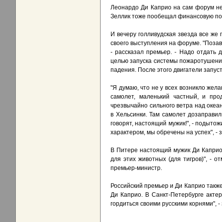
Леонардо Ди Каприо на сам форум не
Зеллик тоже пообещал финансовую по
И вечеру голливудская звезда все же
своего выступления на форуме. "Позав
- рассказал премьер. - Надо отдать
целью запуска системы пожаротушения
падения. После этого двигатели запуст
"Я думаю, что не у всех возникло жела
самолет, маленький частный, и про
чрезвычайно сильного ветра над оке
в Хельсинки. Там самолет дозаправил
говорят, настоящий мужик!", - подыто
характером, мы обречены на успех", - 
В Питере настоящий мужик Ди Капри
для этих животных (для тигров)", - о
премьер-министр.
Российский премьер и Ди Каприо также
Ди Каприо. В Санкт-Петербурге актер
гордиться своими русскими корнями", -