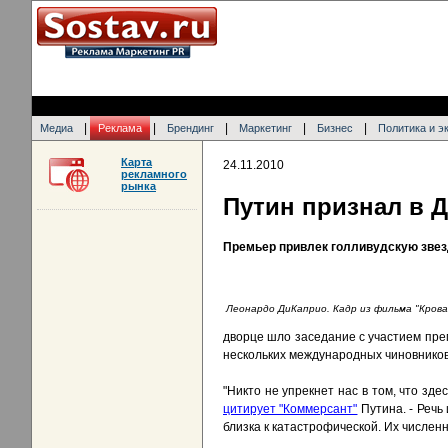
|
|
|
|
|
Медиа
Реклама
Брендинг
Маркетинг
Бизнес
Политика и э
Карта
24.11.2010
рекламного
рынка
Путин признал в 
Премьер привлек голливудскую звез
Леонардо ДиКаприо. Кадр из фильма "Крова
дворце шло заседание с участием пре
нескольких международных чиновников
"Никто не упрекнет нас в том, что зд
цитирует "Коммерсант"
Путина. - Речь
близка к катастрофической. Их численно