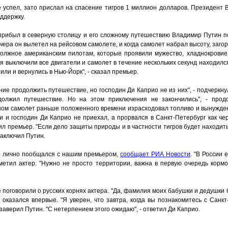
 успел, зато прислал на спасение тигров 1 миллион долларов. Президент 
ддержку.
 прибыл в северную столицу и его сложному путешествию Владимир Путин п
чера он вылетел на рейсовом самолете, и когда самолет набрал высоту, загор
 должное американским пилотам, которые проявили мужество, хладнокрови
 выключили все двигатели и самолет в течение нескольких секунд находилс
или и вернулись в Нью-Йорк", - сказал премьер.
ние продолжить путешествие, но господин Ди Каприо не из них", - подчеркнул
должил путешествие. Но на этом приключения не закончились", - прод
аном самолет раньше положенного времени израсходовал топливо и вынужде
и и господин Ди Каприо не приехал, а прорвался в Санкт-Петербург как че
жил премьер. "Если дело защиты природы и в частности тигров будет находить
заключил Путин.
о лично пообщался с нашим премьером,
сообщает РИА Новости
. "В России
тметил актер. "Нужно не просто территории, важна в первую очередь кормо
 поговорили о русских корнях актера. "Да, фамилия моих бабушки и дедушки 
 оказался впервые. "Я уверен, что завтра, когда вы познакомитесь с Санк
 заверил Путин. "С нетерпением этого ожидаю", - ответил Ди Каприо.