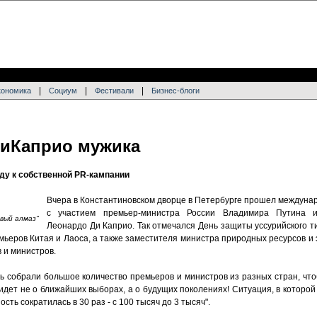
|
|
|
кономика
Социум
Фестивали
Бизнес-блоги
ДиКаприо мужика
ду к собственной PR-кампании
Вчера в Константиновском дворце в Петербурге прошел междуна
с участием премьер-министра России Владимира Путина и
вый алмаз"
Леонардо Ди Каприо. Так отмечался День защиты уссурийского т
мьеров Китая и Лаоса, а также заместителя министра природных ресурсов и
 и министров.
есь собрали большое количество премьеров и министров из разных стран, чт
 идет не о ближайших выборах, а о будущих поколениях! Ситуация, в которой
сть сократилась в 30 раз - с 100 тысяч до 3 тысяч".