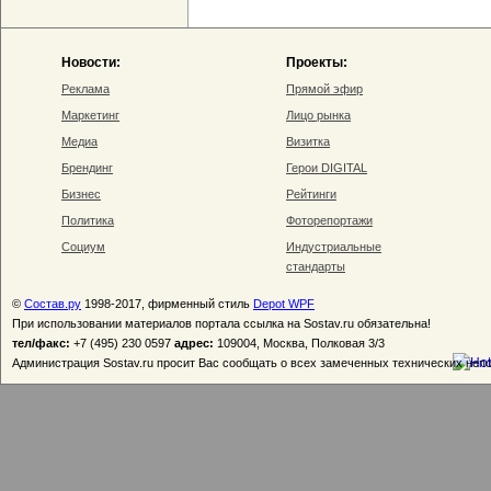
Новости:
Проекты:
Реклама
Прямой эфир
Маркетинг
Лицо рынка
Медиа
Визитка
Брендинг
Герои DIGITAL
Бизнес
Рейтинги
Политика
Фоторепортажи
Социум
Индустриальные
стандарты
©
Состав.ру
1998-2017, фирменный стиль
Depot WPF
При использовании материалов портала ссылка на Sostav.ru обязательна!
тел/факс:
+7 (495) 230 0597
адрес:
109004, Москва, Полковая 3/3
Администрация Sostav.ru просит Вас сообщать о всех замеченных технических неп