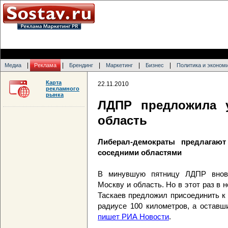
|
|
|
|
|
Медиа
Реклама
Брендинг
Маркетинг
Бизнес
Политика и эконом
Карта
22.11.2010
рекламного
рынка
ЛДПР предложила 
область
Либерал-демократы предлагаю
соседними областями
В минувшую пятницу ЛДПР вновь
Москву и область. Но в этот раз в
Таскаев предложил присоединить к
радиусе 100 километров, а оставш
пишет РИА Новости
.