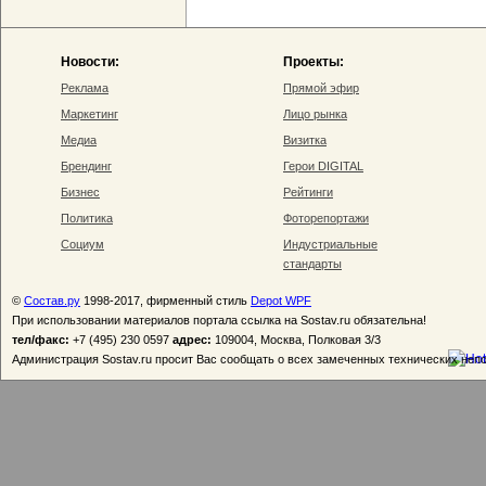
Новости:
Проекты:
Реклама
Прямой эфир
Маркетинг
Лицо рынка
Медиа
Визитка
Брендинг
Герои DIGITAL
Бизнес
Рейтинги
Политика
Фоторепортажи
Социум
Индустриальные
стандарты
©
Состав.ру
1998-2017, фирменный стиль
Depot WPF
При использовании материалов портала ссылка на Sostav.ru обязательна!
тел/факс:
+7 (495) 230 0597
адрес:
109004, Москва, Полковая 3/3
Администрация Sostav.ru просит Вас сообщать о всех замеченных технических неп