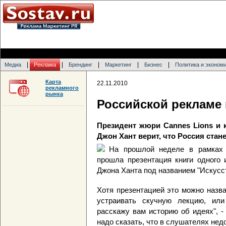
|
|
|
|
|
Медиа
Реклама
Брендинг
Маркетинг
Бизнес
Политика и эконом
Карта
22.11.2010
рекламного
рынка
Российской рекламе 
Президент жюри Cannes Lions 
Джон Хант верит, что Россия стан
На прошлой неделе в рамках
прошла презентация книги одного 
Джона Ханта под названием "Искусст
Хотя презентацией это можно назв
устраивать скучную лекцию, или
расскажу вам историю об идеях", 
надо сказать, что в слушателях нед