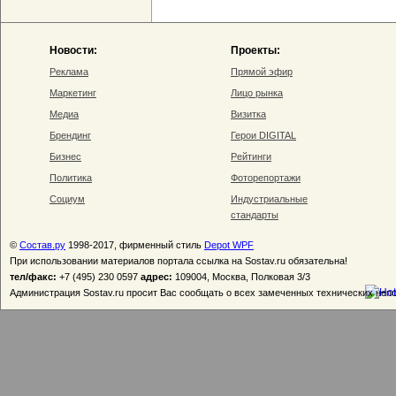
Новости:
Проекты:
Реклама
Прямой эфир
Маркетинг
Лицо рынка
Медиа
Визитка
Брендинг
Герои DIGITAL
Бизнес
Рейтинги
Политика
Фоторепортажи
Социум
Индустриальные
стандарты
©
Состав.ру
1998-2017, фирменный стиль
Depot WPF
При использовании материалов портала ссылка на Sostav.ru обязательна!
тел/факс:
+7 (495) 230 0597
адрес:
109004, Москва, Полковая 3/3
Администрация Sostav.ru просит Вас сообщать о всех замеченных технических неп