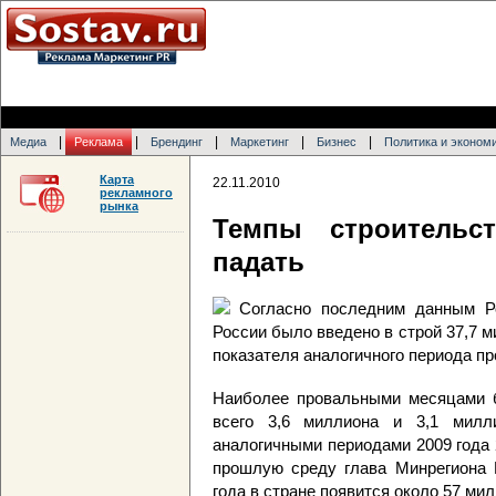
|
|
|
|
|
Медиа
Реклама
Брендинг
Маркетинг
Бизнес
Политика и эконом
Карта
22.11.2010
рекламного
рынка
Темпы строительс
падать
Согласно последним данным Ро
России было введено в строй 37,7 м
показателя аналогичного периода п
Наиболее провальными месяцами б
всего 3,6 миллиона и 3,1 милл
аналогичными периодами 2009 года 
прошлую среду глава Минрегиона В
года в стране появится около 57 мил