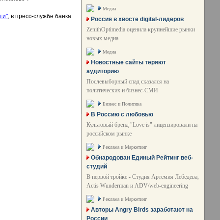
Медиа
ти"
, в пресс-службе банка
Россия в хвосте digital-лидеров
ZenithOptimedia оценила крупнейшие рынки
новых медиа
Медиа
Новостные сайты теряют
аудиторию
Послевыборный спад сказался на
политических и бизнес-СМИ
Бизнес и Политика
В Россию с любовью
Культовый бренд "Love is" лицензировали на
российском рынке
Реклама и Маркетинг
Обнародован Единый Рейтинг веб-
студий
В первой тройке - Студия Артемия Лебедева,
Actis Wunderman и ADV/web-engineering
Реклама и Маркетинг
Авторы Angry Birds заработают на
России