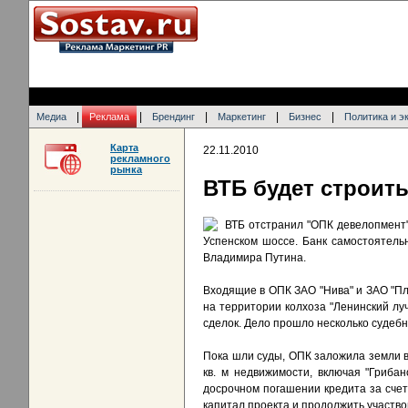
|
|
|
|
|
Медиа
Реклама
Брендинг
Маркетинг
Бизнес
Политика и э
Карта
22.11.2010
рекламного
рынка
ВТБ будет строить
ВТБ отстранил "ОПК девелопмент"
Успенском шоссе. Банк самостоятель
Владимира Путина.
Входящие в ОПК ЗАО "Нива" и ЗАО "Пле
на территории колхоза "Ленинский луч
сделок. Дело прошло несколько судебн
Пока шли суды, ОПК заложила земли в
кв. м недвижимости, включая "Гриба
досрочном погашении кредита за счет
капитал проекта и продолжить участво