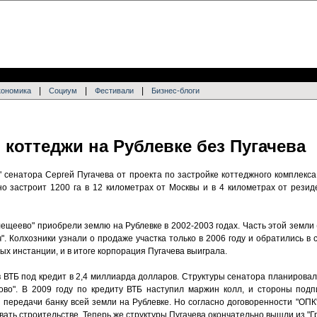
|
|
|
кономика
Социум
Фестивали
Бизнес-блоги
 коттеджи на Рублевке без Пугачева
 сенатора Сергей Пугачева от проекта по застройке коттеджного комплекса
но застроит 1200 га в 12 километрах от Москвы и в 4 километрах от рези
щеево" приобрели землю на Рублевке в 2002-2003 годах. Часть этой земли 
". Колхозники узнали о продаже участка только в 2006 году и обратились в 
ых инстанции, и в итоге корпорация Пугачева выиграла.
 ВТБ под кредит в 2,4 миллиарда долларов. Структуры сенатора планировал
ново". В 2009 году по кредиту ВТБ наступил маржин колл, и стороны под
 передачи банку всей земли на Рублевке. Но согласно договоренности "ОПК
вать строительстве. Теперь же структуры Пугачева окончательно вышли из "Г