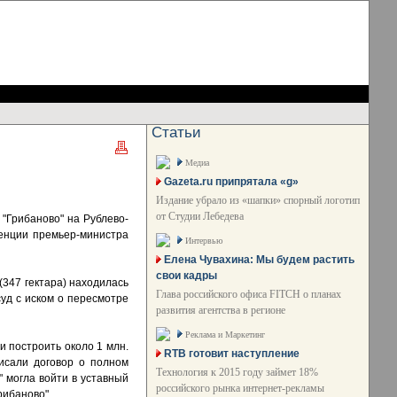
Статьи
Медиа
Gazeta.ru припрятала «g»
Издание убрало из «шапки» спорный логотип
от Студии Лебедева
 "Грибаново" на Рублево-
денции премьер-министра
Интервью
Елена Чувахина: Мы будем растить
свои кадры
(347 гектара) находилась
Глава российского офиса FITCH о планах
суд с иском о пересмотре
развития агентства в регионе
Реклама и Маркетинг
и построить около 1 млн.
RTB готовит наступление
писали договор о полном
Технология к 2015 году займет 18%
" могла войти в уставный
российского рынка интернет-рекламы
рибаново".