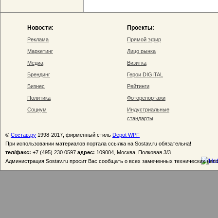
Новости:
Проекты:
Реклама
Прямой эфир
Маркетинг
Лицо рынка
Медиа
Визитка
Брендинг
Герои DIGITAL
Бизнес
Рейтинги
Политика
Фоторепортажи
Социум
Индустриальные
стандарты
©
Состав.ру
1998-2017, фирменный стиль
Depot WPF
При использовании материалов портала ссылка на Sostav.ru обязательна!
тел/факс:
+7 (495) 230 0597
адрес:
109004, Москва, Полковая 3/3
Администрация Sostav.ru просит Вас сообщать о всех замеченных технических неп