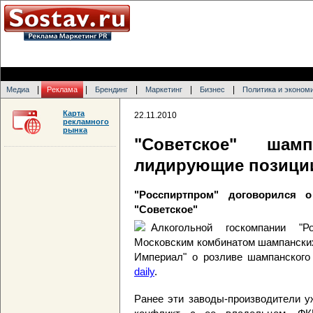
|
|
|
|
|
Медиа
Реклама
Брендинг
Маркетинг
Бизнес
Политика и эконом
Карта
22.11.2010
рекламного
рынка
"Советское" шам
лидирующие позици
"Росспиртпром" договорился 
"Советское"
Алкогольной госкомпании "Р
Московским комбинатом шампански
Империал" о розливе шампанского
daily
.
Ранее эти заводы-производители у