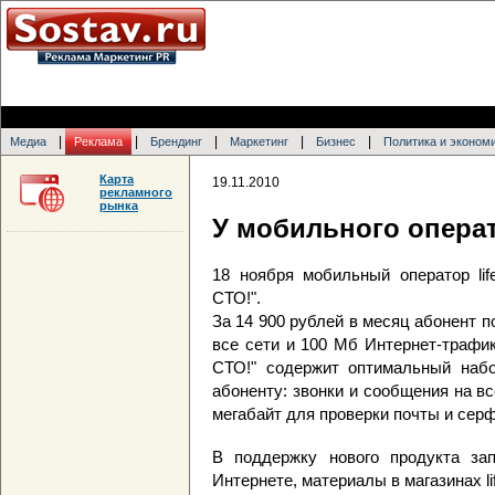
|
|
|
|
|
Медиа
Реклама
Брендинг
Маркетинг
Бизнес
Политика и эконом
Карта
19.11.2010
рекламного
рынка
У мобильного операто
18 ноября мобильный оператор lif
СТО!".
За 14 900 рублей в месяц абонент п
все сети и 100 Мб Интернет-трафик
СТО!" содержит оптимальный набо
абоненту: звонки и сообщения на в
мегабайт для проверки почты и серф
В поддержку нового продукта за
Интернете, материалы в магазинах lif