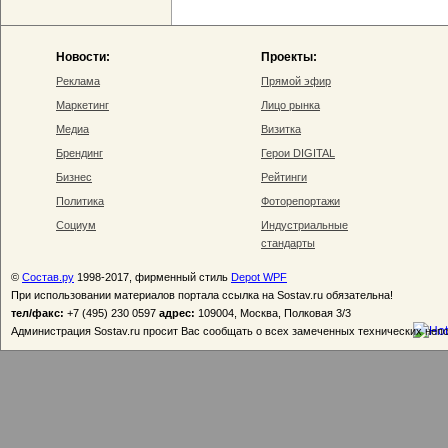
Новости:
Проекты:
Реклама
Прямой эфир
Маркетинг
Лицо рынка
Медиа
Визитка
Брендинг
Герои DIGITAL
Бизнес
Рейтинги
Политика
Фоторепортажи
Социум
Индустриальные
стандарты
©
Состав.ру
1998-2017, фирменный стиль
Depot WPF
При использовании материалов портала ссылка на Sostav.ru обязательна!
тел/факс:
+7 (495) 230 0597
адрес:
109004, Москва, Полковая 3/3
Администрация Sostav.ru просит Вас сообщать о всех замеченных технических неп