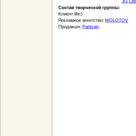
3G Life
Состав творческой группы:
Клиент life:)
Рекламное агентство:
MOLOTOV
Продакшн:
Partizan