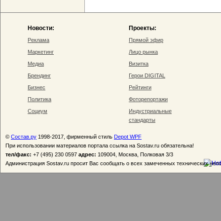
Новости:
Проекты:
Реклама
Прямой эфир
Маркетинг
Лицо рынка
Медиа
Визитка
Брендинг
Герои DIGITAL
Бизнес
Рейтинги
Политика
Фоторепортажи
Социум
Индустриальные
стандарты
©
Состав.ру
1998-2017, фирменный стиль
Depot WPF
При использовании материалов портала ссылка на Sostav.ru обязательна!
тел/факс:
+7 (495) 230 0597
адрес:
109004, Москва, Полковая 3/3
Администрация Sostav.ru просит Вас сообщать о всех замеченных технических неп