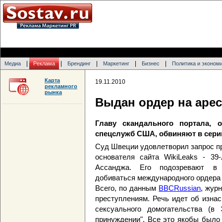
|
|
|
|
|
Медиа
Реклама
Брендинг
Маркетинг
Бизнес
Политика и эконом
Карта
19.11.2010
рекламного
рынка
Выдан ордер на арес
Главу скандального портала, 
спецслужб США, обвиняют в сери
Суд Швеции удовлетворил запрос п
основателя сайта WikiLeaks - 39
Ассанджа. Его подозревают в 
добиваться международного ордера 
Всего, по данным
BBCRussian
, жур
преступлениям. Речь идет об изнас
сексуального домогательства (в 
принуждении". Все это якобы было 