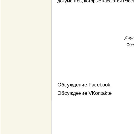
документов, которые касаются Росс
Джул
Фото
Обсуждение Facebook
Обсуждение VKontakte