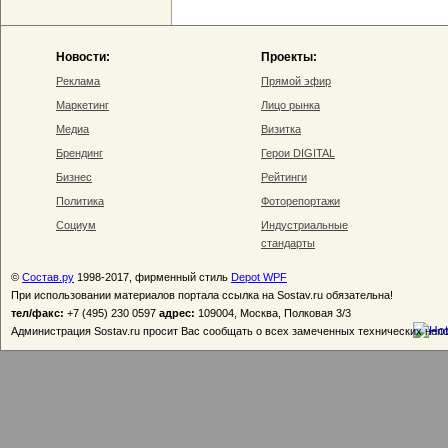
Новости:
Проекты:
Реклама
Прямой эфир
Маркетинг
Лицо рынка
Медиа
Визитка
Брендинг
Герои DIGITAL
Бизнес
Рейтинги
Политика
Фоторепортажи
Социум
Индустриальные
стандарты
©
Состав.ру
1998-2017, фирменный стиль
Depot WPF
При использовании материалов портала ссылка на Sostav.ru обязательна!
тел/факс:
+7 (495) 230 0597
адрес:
109004, Москва, Полковая 3/3
Администрация Sostav.ru просит Вас сообщать о всех замеченных технических неп