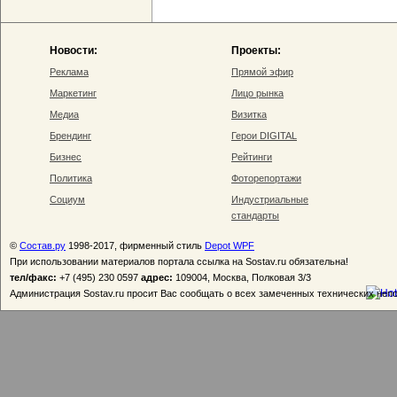
Новости:
Проекты:
Реклама
Прямой эфир
Маркетинг
Лицо рынка
Медиа
Визитка
Брендинг
Герои DIGITAL
Бизнес
Рейтинги
Политика
Фоторепортажи
Социум
Индустриальные
стандарты
©
Состав.ру
1998-2017, фирменный стиль
Depot WPF
При использовании материалов портала ссылка на Sostav.ru обязательна!
тел/факс:
+7 (495) 230 0597
адрес:
109004, Москва, Полковая 3/3
Администрация Sostav.ru просит Вас сообщать о всех замеченных технических неп