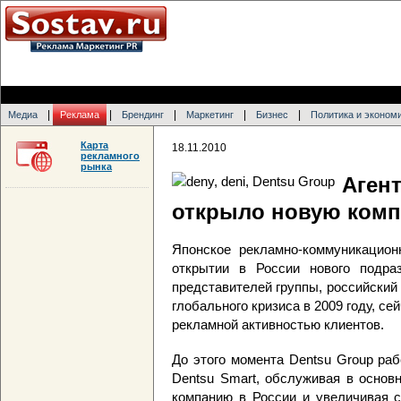
|
|
|
|
|
Медиа
Реклама
Брендинг
Маркетинг
Бизнес
Политика и эконом
Карта
18.11.2010
рекламного
рынка
Аге
открыло новую комп
Японское рекламно-коммуникацион
открытии в России нового подра
представителей группы, российский
глобального кризиса в 2009 году, с
рекламной активностью клиентов.
До этого момента Dentsu Group ра
Dentsu Smart, обслуживая в основ
компанию в России и увеличивая с