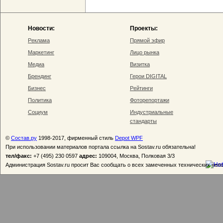
Новости:
Проекты:
Реклама
Прямой эфир
Маркетинг
Лицо рынка
Медиа
Визитка
Брендинг
Герои DIGITAL
Бизнес
Рейтинги
Политика
Фоторепортажи
Социум
Индустриальные
стандарты
©
Состав.ру
1998-2017, фирменный стиль
Depot WPF
При использовании материалов портала ссылка на Sostav.ru обязательна!
тел/факс:
+7 (495) 230 0597
адрес:
109004, Москва, Полковая 3/3
Администрация Sostav.ru просит Вас сообщать о всех замеченных технических неп