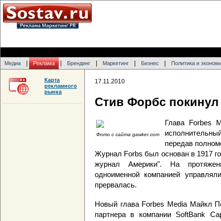
|
|
|
|
|
Медиа
Реклама
Брендинг
Маркетинг
Бизнес
Политика и эконом
Карта
17.11.2010
рекламного
рынка
Стив Форбс покинул 
Глава Forbes 
исполнительный
Фото с сайта gawker.com
передав полном
Журнал Forbs был основан в 1917 г
журнал Америки". На протяже
одноименной компанией управляли
прервалась.
Новый глава Forbes Media Майкл П
партнера в компании SoftBank Cap