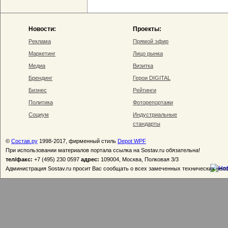
Новости:
Проекты:
Реклама
Прямой эфир
Маркетинг
Лицо рынка
Медиа
Визитка
Брендинг
Герои DIGITAL
Бизнес
Рейтинги
Политика
Фоторепортажи
Социум
Индустриальные
стандарты
©
Состав.ру
1998-2017, фирменный стиль
Depot WPF
При использовании материалов портала ссылка на Sostav.ru обязательна!
тел/факс:
+7 (495) 230 0597
адрес:
109004, Москва, Полковая 3/3
Администрация Sostav.ru просит Вас сообщать о всех замеченных технических неп