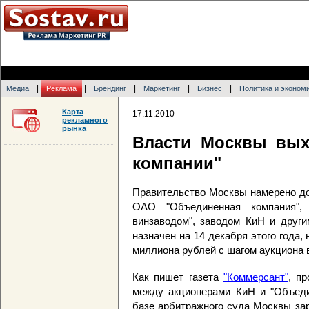
|
|
|
|
|
Медиа
Реклама
Брендинг
Маркетинг
Бизнес
Политика и эконом
Карта
17.11.2010
рекламного
рынка
Власти Москвы вых
компании"
Правительство Москвы намерено до
ОАО "Объединенная компания", 
винзаводом", заводом КиН и други
назначен на 14 декабря этого года,
миллиона рублей с шагом аукциона 
Как пишет газета
"Коммерсант"
, п
между акционерами КиН и "Объеди
базе арбитражного суда Москвы за