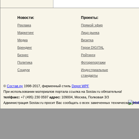
Новости:
Проекты:
Реклама
Прямой эфир
Маркетинг
Лицо рынка
Медиа
Визитка
Брендинг
Герои DIGITAL
Бизнес
Рейтинги
Политика
Фоторепортажи
Социум
Индустриальные
стандарты
©
Состав.ру
1998-2017, фирменный стиль
Depot WPF
При использовании материалов портала ссылка на Sostav.ru обязательна!
тел/факс:
+7 (495) 230 0597
адрес:
109004, Москва, Полковая 3/3
Администрация Sostav.ru просит Вас сообщать о всех замеченных технических неп