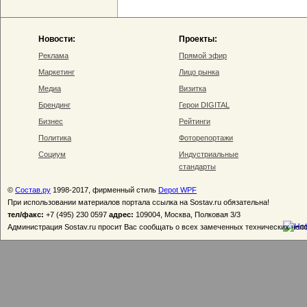
Новости:
Проекты:
Реклама
Прямой эфир
Маркетинг
Лицо рынка
Медиа
Визитка
Брендинг
Герои DIGITAL
Бизнес
Рейтинги
Политика
Фоторепортажи
Социум
Индустриальные
стандарты
©
Состав.ру
1998-2017, фирменный стиль
Depot WPF
При использовании материалов портала ссылка на Sostav.ru обязательна!
тел/факс:
+7 (495) 230 0597
адрес:
109004, Москва, Полковая 3/3
Администрация Sostav.ru просит Вас сообщать о всех замеченных технических неп