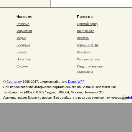
Новости:
Проекты:
Реклама
Прямой эфир
Маркетинг
Лицо рынка
Медиа
Визитка
Брендинг
Герои DIGITAL
Бизнес
Рейтинги
Политика
Фоторепортажи
Социум
Индустриальные
стандарты
©
Состав.ру
1998-2017, фирменный стиль
Depot WPF
При использовании материалов портала ссылка на Sostav.ru обязательна!
тел/факс:
+7 (495) 230 0597
адрес:
109004, Москва, Полковая 3/3
Администрация Sostav.ru просит Вас сообщать о всех замеченных технических неп