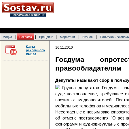
|
|
|
|
|
Медиа
Реклама
Брендинг
Маркетинг
Бизнес
Политика и эконом
Карта
16.11.2010
рекламного
рынка
Госдума опрот
правообладателям
Депутаты называют сбор в польз
Группа депутатов Госдумы нам
суде постановление, требующее о
ввозимых медианосителей. Постан
мобильных телефонов и медиаплеер
Несогласные с новым законопроект
об отмене постановления "О возна
фонограмм и аудиовизуальных прои