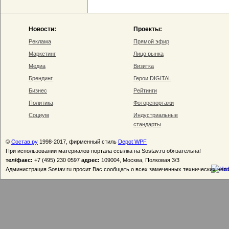
Новости:
Проекты:
Реклама
Прямой эфир
Маркетинг
Лицо рынка
Медиа
Визитка
Брендинг
Герои DIGITAL
Бизнес
Рейтинги
Политика
Фоторепортажи
Социум
Индустриальные
стандарты
©
Состав.ру
1998-2017, фирменный стиль
Depot WPF
При использовании материалов портала ссылка на Sostav.ru обязательна!
тел/факс:
+7 (495) 230 0597
адрес:
109004, Москва, Полковая 3/3
Администрация Sostav.ru просит Вас сообщать о всех замеченных технических неп