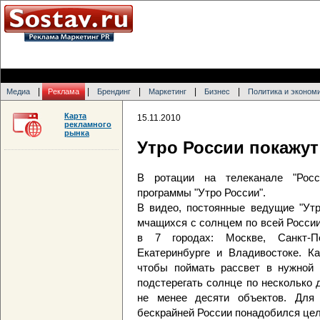
|
|
|
|
|
Медиа
Реклама
Брендинг
Маркетинг
Бизнес
Политика и эконом
Карта
15.11.2010
рекламного
рынка
Утро России покажут
В ротации на телеканале "Рос
программы "Утро России".
В видео, постоянные ведущие "Утр
мчащихся с солнцем по всей Росси
в 7 городах: Москве, Санкт-Пе
Екатеринбурге и Владивостоке. Ка
чтобы поймать рассвет в нужной 
подстерегать солнце по несколько 
не менее десяти объектов. Для 
бескрайней России понадобился це