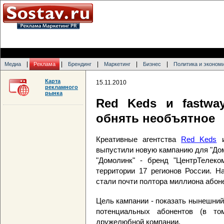
|
|
|
|
|
Медиа
Реклама
Брендинг
Маркетинг
Бизнес
Политика и эконом
Карта
15.11.2010
рекламного
рынка
Red Keds и fastwa
обнять необъятное
Креативные агентства
Red Keds
и
выпустили новую кампанию для "Дом
"Домолинк" - бренд "ЦентрТелеко
территории 17 регионов России. Н
стали почти полтора миллиона абон
Цель кампании - показать нынешний
потенциальных абонентов (в то
дружелюбной компании.