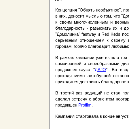
Концепция "Обнять необъятное", пр
в них, доносит мысль о том, что "
к своим многочисленным и верны
благодарность - разыскать их и д
"Домолинка" fastway и Red Keds по
серьезным отношением к своему в
городам, горячо благодарит любимых
В рамках кампании уже вышло три 
самоиронией и своеобразными диа
продакшен-хауса "
ДАГО
". Во вво
проходя мимо автобусной останов
приходится доставить благодарност
В третий раз ведущий не стал пол
сделал встречу с абонентом неотв
продакшен
Profilm
.
Кампания стартовала в конце август