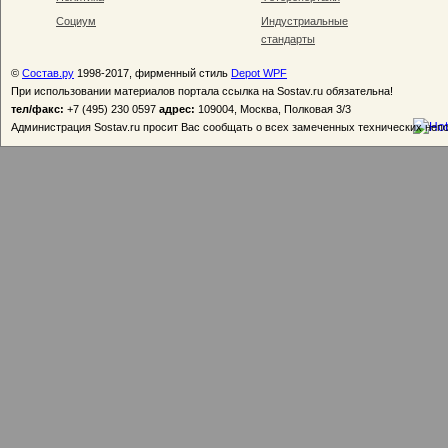
Социум
Индустриальные
стандарты
©
Состав.ру
1998-2017, фирменный стиль
Depot WPF
При использовании материалов портала ссылка на Sostav.ru обязательна!
тел/факс:
+7 (495) 230 0597
адрес:
109004, Москва, Полковая 3/3
Администрация Sostav.ru просит Вас сообщать о всех замеченных технических неп