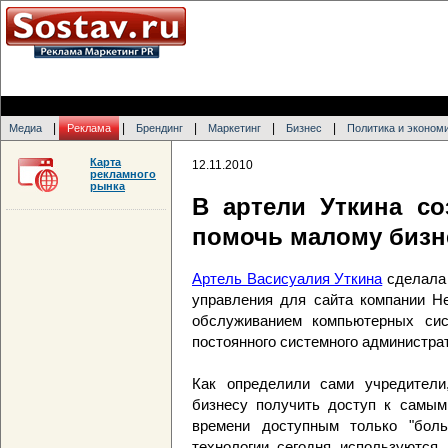
|
|
|
|
|
Медиа
Реклама
Брендинг
Маркетинг
Бизнес
Политика и эконом
Карта
12.11.2010
рекламного
рынка
В артели Уткина со
помочь малому бизн
Артель Васисуалия Уткина
сделала 
управления для сайта компании He
обслуживанием компьютерных сис
постоянного системного администра
Как определили сами учредители
бизнесу получить доступ к самым
времени доступным только "бол
технологии сегодня используются,