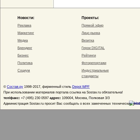
Новости:
Проекты:
Реклама
Прямой эфир
Маркетинг
Лицо рынка
Медиа
Визитка
Брендинг
Герои DIGITAL
Бизнес
Рейтинги
Политика
Фоторепортажи
Социум
Индустриальные
стандарты
©
Состав.ру
1998-2017, фирменный стиль
Depot WPF
При использовании материалов портала ссылка на Sostav.ru обязательна!
тел/факс:
+7 (495) 230 0597
адрес:
109004, Москва, Полковая 3/3
Администрация Sostav.ru просит Вас сообщать о всех замеченных технических неп