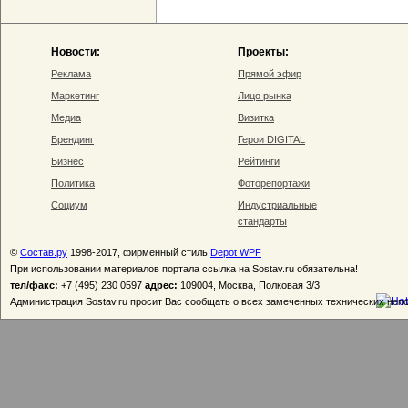
Новости:
Проекты:
Реклама
Прямой эфир
Маркетинг
Лицо рынка
Медиа
Визитка
Брендинг
Герои DIGITAL
Бизнес
Рейтинги
Политика
Фоторепортажи
Социум
Индустриальные
стандарты
©
Состав.ру
1998-2017, фирменный стиль
Depot WPF
При использовании материалов портала ссылка на Sostav.ru обязательна!
тел/факс:
+7 (495) 230 0597
адрес:
109004, Москва, Полковая 3/3
Администрация Sostav.ru просит Вас сообщать о всех замеченных технических неп