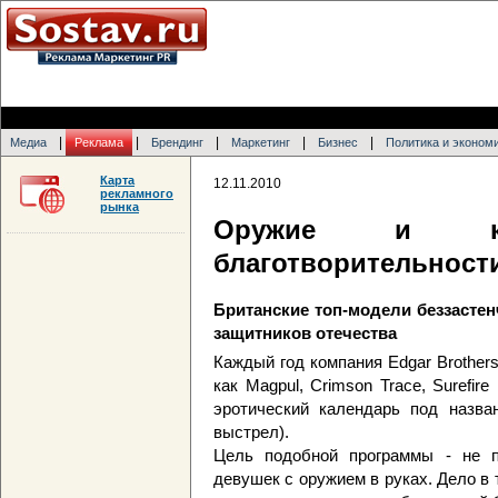
|
|
|
|
|
Медиа
Реклама
Брендинг
Маркетинг
Бизнес
Политика и эконом
Карта
12.11.2010
рекламного
рынка
Оружие и к
благотворительност
Британские топ-модели беззастен
защитников отечества
Каждый год компания Edgar Brother
как Magpul, Crimson Trace, Surefir
эротический календарь под назван
выстрел).
Цель подобной программы - не п
девушек с оружием в руках. Дело в