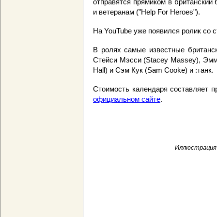
отправятся прямиком в британский
и ветеранам ("Help For Heroes").
На YouTube уже появился ролик со с
В ролях самые известные британск
Стейси Мэсси (Stacey Massey), Эмм
Hall) и Сэм Кук (Sam Cooke) и :танк.
Стоимость календаря составляет п
официальном сайте
.
Иллюстрация 