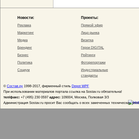
Новости:
Проекты:
Реклама
Прямой эфир
Маркетинг
Лицо рынка
Медиа
Визитка
Брендинг
Герои DIGITAL
Бизнес
Рейтинги
Политика
Фоторепортажи
Социум
Индустриальные
стандарты
©
Состав.ру
1998-2017, фирменный стиль
Depot WPF
При использовании материалов портала ссылка на Sostav.ru обязательна!
тел/факс:
+7 (495) 230 0597
адрес:
109004, Москва, Полковая 3/3
Администрация Sostav.ru просит Вас сообщать о всех замеченных технических неп