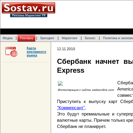
|
|
|
|
|
Медиа
Реклама
Брендинг
Маркетинг
Бизнес
Политика и эконом
Карта
12.11.2010
рекламного
рынка
Сбербанк начнет вы
Express
Сберба
Ameri
Иллюстрация с сайта saidaonline.com
совме
Приступить к выпуску карт Сбер
"Коммерсант"
.
Это будут премиальные и суперпре
валютные карты. Причем только кр
Сбербанк не планирует.