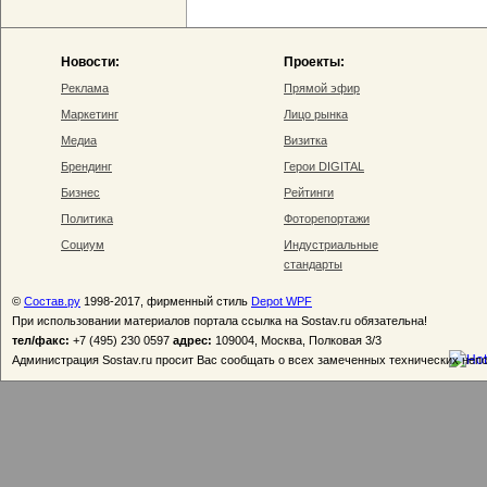
Новости:
Проекты:
Реклама
Прямой эфир
Маркетинг
Лицо рынка
Медиа
Визитка
Брендинг
Герои DIGITAL
Бизнес
Рейтинги
Политика
Фоторепортажи
Социум
Индустриальные
стандарты
©
Состав.ру
1998-2017, фирменный стиль
Depot WPF
При использовании материалов портала ссылка на Sostav.ru обязательна!
тел/факс:
+7 (495) 230 0597
адрес:
109004, Москва, Полковая 3/3
Администрация Sostav.ru просит Вас сообщать о всех замеченных технических неп