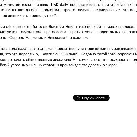
зм чистой воды, - заявил РБК daily представитель одной из крупных та
ельство никогда ее не поддержит. Просто табачное регулирование - это мод
 ней лишний раз пропиариться".
и обществ потребителей Дмитрий Янин также не верит в успех предложен
подкомитет Госдумы уже проголосовал против менее радикальных поправо
нко, Сергеем Марковым и Николаем Герасименко.
лтора года назад я вноси законопроект, предусматривающий приравнивание п
, что это нереально, - заявил он РБК daily. - Недавно такой законопроект б
важнее начать общественную дискуссию. Не сомневаюсь, что государство по
ский уровень акцизных ставок. И произойдет это довольно скоро".