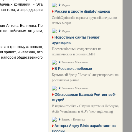
бачных компаний. - Эта
Медиа
ная тема, и в преддверии
Россия в хвосте digital-лидеров
ZenithOptimedia оценила крупнейшие рынки
новых медиа
ия Антона Белякова. По
к по табачным акцизам,
Медиа
Новостные сайты теряют
аудиторию
ива к крепкому алкоголю,
Послевыборный спад сказался на
ыл принят, и неважно, что
политических и бизнес-СМИ
д напором общественного
Реклама и Маркетинг
В Россию с любовью
Культовый бренд "Love is" лицензировали на
российском рынке
Реклама и Маркетинг
Обнародован Единый Рейтинг веб-
студий
В первой тройке - Студия Артемия Лебедева,
Actis Wunderman и ADV/web-engineering
Бизнес и Политика
Авторы Angry Birds заработают на
России