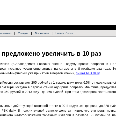
|
|
|
кономика
Социум
Фестивали
Бизнес-блоги
 предложено увеличить в 10 раз
ляков ("Справедливая Россия") внес в Госдуму проект поправок в Нал
десятикратное увеличение акциза на сигареты в ближайшие два года. Эт
енным Минфином и уже принятым в первом чтении,
пишет РБК daily
.
в России составляет 205 рублей за 1 тысячу штук плюс 6,5% от максимально
9 октября Госдума в первом чтении одобрила поправки Минфина, предусма
- до 360 рублей, в 2013 году - до 460 рублей. При этом адвалорная часть еже
ичение действующей акцизной ставки в 2011 году в четыре раза, до 820 рубле
т РБК daily. В пояснительной записке депутат пишет, что эти меры позво
кцизного налогообложения табачных изделий в размере 50 рублей за пач