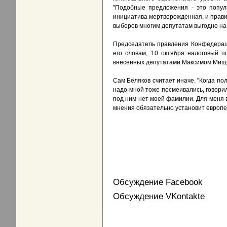
"Подобные предложения - это попули
инициатива мертворожденная, и правит
выборов многим депутатам выгодно на
Председатель правления Конфедераци
его словам, 10 октября налоговый 
внесенных депутатами Максимом Мище
Сам Беляков считает иначе. "Когда по
надо мной тоже посмеивались, говорили
под ним нет моей фамилии. Для меня 
мнения обязательно установит европей
Обсуждение Facebook
Обсуждение VKontakte