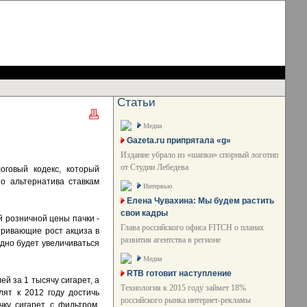
Статьи
Медиа
Gazeta.ru припрятала «g»
Издание убрало из «шапки» спорный логотип
от Студии Лебедева
оговый кодекс, который
о альтернатива ставкам
Интервью
Елена Чувахина: Мы будем растить
свои кадры
й розничной цены пачки -
Глава российского офиса FITCH о планах
тривающие рост акциза в
развития агентства в регионе
годно будет увеличиваться
Медиа
RTB готовит наступление
й за 1 тысячу сигарет, а
Технология к 2015 году займет 18%
лят к 2012 году достичь
российского рынка интернет-рекламы
ку сигарет с фильтром.