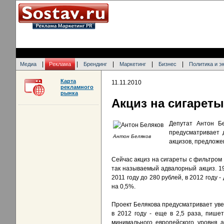
|
|
|
|
|
Медиа
Реклама
Брендинг
Маркетинг
Бизнес
Политика и э
Карта
11.11.2010
рекламного
рынка
Акциз на сигареты
Депутат Антон Бе
предусматривает 
Антон Беляков
акцизов, предлож
Сейчас акциз на сигареты с фильтром 
так называемый адвалорный акциз. 1
2011 году до 280 рублей, в 2012 году 
на 0,5%.
Проект Белякова предусматривает увел
в 2012 году - еще в 2,5 раза, пише
минимального европейского уровня а