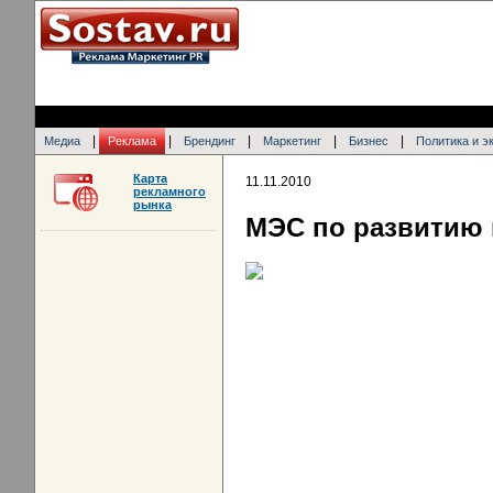
|
|
|
|
|
Медиа
Реклама
Брендинг
Маркетинг
Бизнес
Политика и э
Карта
11.11.2010
рекламного
рынка
МЭС по развитию 