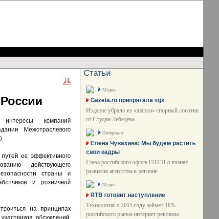
Статьи
Медиа
 России
Gazeta.ru припрятала «g»
Издание убрало из «шапки» спорный логотип
от Студии Лебедева
 интересы компаний
дании Межотраслевого
Интервью
).
Елена Чувахина: Мы будем растить
свои кадры
к путей ее эффективного
Глава российского офиса FITCH о планах
ованию действующего
развития агентства в регионе
безопасности страны и
аботчиков и розничной
Медиа
RTB готовит наступление
Технология к 2015 году займет 18%
строиться на принципах
российского рынка интернет-рекламы
 участников обсуждений,