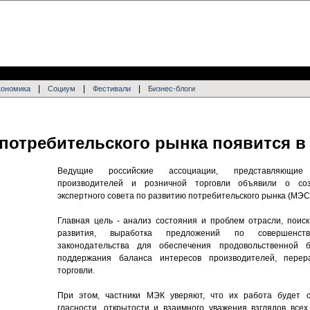
|
|
|
кономика
Социум
Фестивали
Бизнес-блоги
потребительского рынка появится в
Ведущие российские ассоциации, представляющие
производителей и розничной торговли объявили о соз
экспертного совета по развитию потребительского рынка (МЭС
Главная цель - анализ состояния и проблем отрасли, поис
развития, выработка предложений по совершенств
законодательства для обеспечения продовольственной 
поддержания баланса интересов производителей, перер
торговли.
При этом, частники МЭК уверяют, что их работа будет 
гласности, открытости и взаимного уважения взглядов всех