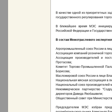
В качестве одной из приоритетных з
государственного регулирования торго
В ближайшее время МЭС инициирует
Российской Федерации и Государствен
В состав Межотраслевого экспертног
Агропромышленный союз России в лиц
Ассоциация компаний розничной торго
Ассоциация производителей и пост
Протасова;
Комитет Торгово-Промышленной Пала
Борисова;
Масложировой союз России в лице Вл
Национальная мясная ассоциация в л
Национальный союз производителей 
Некоммерческое партнерство "Сод
директоров Давида Якобашвили;
Общественный совет при Министерстве
Председателем МЭС избран пред
потребительского рынка Александр Бо