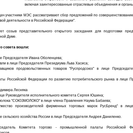
включая заинтересованные отраслевые объединения и органы 
адач участники МЭС рассматривают сбор предложений по совершенствованию
вой деятельности в Российской Федерации".
 созыв представительного открытого заседания для подготовки пред
ной Думе.
о совета вошли:
е Председателя Ивана Оболенцева;
вли в лице Председателя Президиума Льва Хасиса;
авщиков продовольственных товаров "Руспродсоюз" в лице Председат
ты Российской Федерации по развитию потребительского рынка в лице П
адимира Лесняка
ице Руководителя исполнительного комитета Сергея Юшина;
молока "СОЮЗМОЛОКО" в лице члена Правления Наума Бабаева;
ружество производителей фирменных торговых марок РусБренд" в лиц
 сельского хозяйства России в лице Председателя Андрея Даниленко.
седатель Комитета торгово - промышленной палаты Российской Ф
рисов.