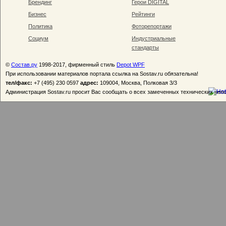
Брендинг
Герои DIGITAL
Бизнес
Рейтинги
Политика
Фоторепортажи
Социум
Индустриальные
стандарты
©
Состав.ру
1998-2017, фирменный стиль
Depot WPF
При использовании материалов портала ссылка на Sostav.ru обязательна!
тел/факс:
+7 (495) 230 0597
адрес:
109004, Москва, Полковая 3/3
Администрация Sostav.ru просит Вас сообщать о всех замеченных технических неп