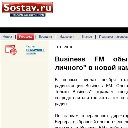
|
|
|
|
|
Медиа
Реклама
Брендинг
Маркетинг
Бизнес
Политика и эконом
Карта
11.11.2010
рекламного
рынка
Business FM обыг
личного" в новой к
В первых числах ноября стар
радиостанции Business FM. Слога
Только Business" отражает конц
сосредоточиться только на тех но
радио.
По словам генерального директ
Бергера, выбранный слоган очень ч
выразиться, Business FM в работе 