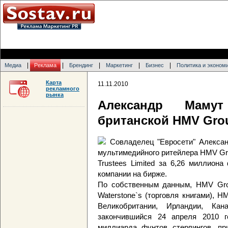
|
|
|
|
|
Медиа
Реклама
Брендинг
Маркетинг
Бизнес
Политика и эконом
Карта
11.11.2010
рекламного
рынка
Александр Мамут
британской HMV Gro
Совладелец "Евросети" Алекса
мультимедийного ритейлера HMV G
Trustees Limited за 6,26 миллион
компании на бирже.
По собственным данным, HMV Gro
Waterstone`s (торговля книгами), H
Великобритании, Ирландии, Ка
закончившийся 24 апреля 2010 г
миллиарда фунтов стерлингов, пр