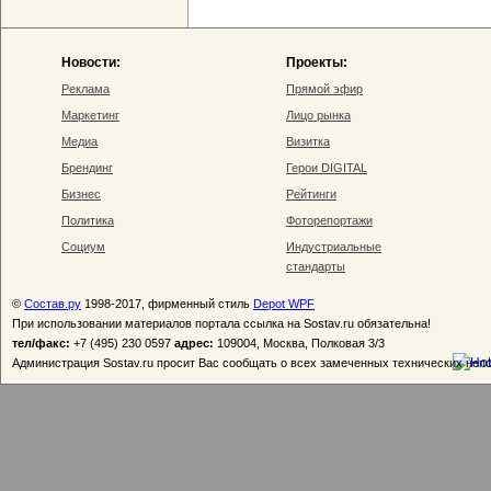
Новости:
Проекты:
Реклама
Прямой эфир
Маркетинг
Лицо рынка
Медиа
Визитка
Брендинг
Герои DIGITAL
Бизнес
Рейтинги
Политика
Фоторепортажи
Социум
Индустриальные
стандарты
©
Состав.ру
1998-2017, фирменный стиль
Depot WPF
При использовании материалов портала ссылка на Sostav.ru обязательна!
тел/факс:
+7 (495) 230 0597
адрес:
109004, Москва, Полковая 3/3
Администрация Sostav.ru просит Вас сообщать о всех замеченных технических неп