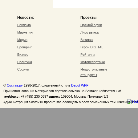
Новости:
Проекты:
Реклама
Прямой эфир
Маркетинг
Лицо рынка
Медиа
Визитка
Брендинг
Герои DIGITAL
Бизнес
Рейтинги
Политика
Фоторепортажи
Социум
Индустриальные
стандарты
©
Состав.ру
1998-2017, фирменный стиль
Depot WPF
При использовании материалов портала ссылка на Sostav.ru обязательна!
тел/факс:
+7 (495) 230 0597
адрес:
109004, Москва, Полковая 3/3
Администрация Sostav.ru просит Вас сообщать о всех замеченных технических неп