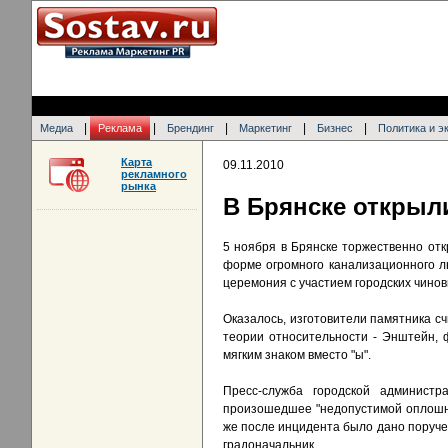
|
|
|
|
|
Медиа
Реклама
Брендинг
Маркетинг
Бизнес
Политика и э
Карта
09.11.2010
рекламного
рынка
В Брянске открыл
5 ноября в Брянске торжественно от
форме огромного канализационного л
церемония с участием городских чино
Оказалось, изготовители памятника с
теории относительности - Энштейн,
мягким знаком вместо "ы".
Пресс-служба городской админист
произошедшее "недопустимой оплошно
же после инцидента было дано поручен
градоначальник.