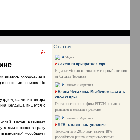
Статьи
Медиа
ике
Gazeta.ru припрятала «g»
Издание убрало из «шапки» спорный логотип
от Студии Лебедева
ии явилось сооружение в
 в освоение космоса. Но
Реклама и Маркетинг
Елена Чувахина: Мы будем растить
свои кадры
Эдуардом, фамилия автора
Глава российского офиса FITCH о планах
мика Келдыша пишется с
развития агентства в регионе
Реклама и Маркетинг
иколай Патов называет
RTB готовит наступление
утатами горсовета сразу
Технология к 2015 году займет 18%
ть виновных", - сообщает
российского рынка интернет-рекламы