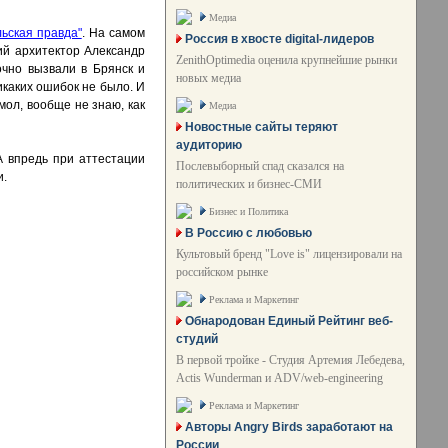
Медиа
ьская правда"
. На самом
Россия в хвосте digital-лидеров
ий архитектор Александр
ZenithOptimedia оценила крупнейшие рынки
рочно вызвали в Брянск и
новых медиа
икаких ошибок не было. И
мол, вообще не знаю, как
Медиа
Новостные сайты теряют
аудиторию
А впредь при аттестации
Послевыборный спад сказался на
и.
политических и бизнес-СМИ
Бизнес и Политика
В Россию с любовью
Культовый бренд "Love is" лицензировали на
российском рынке
Реклама и Маркетинг
Обнародован Единый Рейтинг веб-
студий
В первой тройке - Студия Артемия Лебедева,
Actis Wunderman и ADV/web-engineering
Реклама и Маркетинг
Авторы Angry Birds заработают на
России