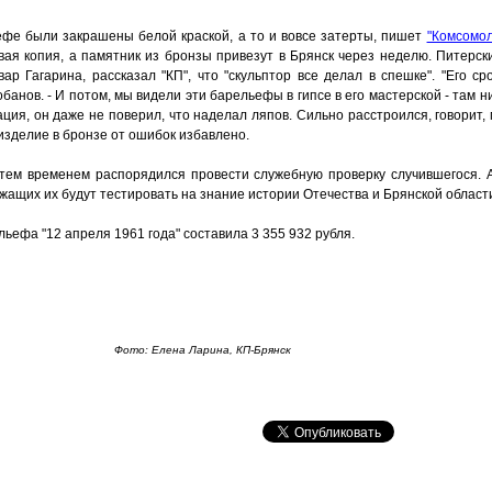
ефе были закрашены белой краской, а то и вовсе затерты, пишет
"Комсомол
вая копия, а памятник из бронзы привезут в Брянск через неделю. Питерск
ар Гагарина, рассказал "КП", что "скульптор все делал в спешке". "Его с
банов. - И потом, мы видели эти барельефы в гипсе в его мастерской - там н
ия, он даже не поверил, что наделал ляпов. Сильно расстроился, говорит, 
 изделие в бронзе от ошибок избавлено.
тем временем распорядился провести служебную проверку случившегося. 
ащих их будут тестировать на знание истории Отечества и Брянской област
льефа "12 апреля 1961 года" составила 3 355 932 рубля.
Фото: Елена Ларина, КП-Брянск