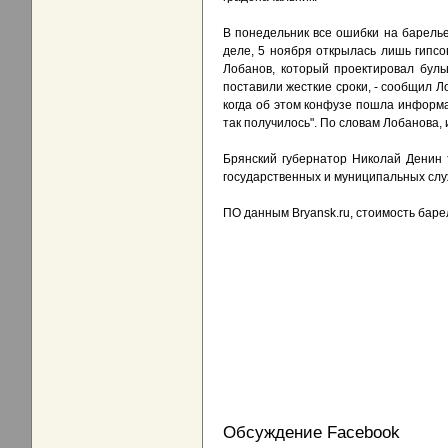
В понедельник все ошибки на барель
деле, 5 ноября открылась лишь гипсо
Лобанов, который проектировал бульв
поставили жесткие сроки, - сообщил Ло
когда об этом конфузе пошла информац
так получилось". По словам Лобанова,
Брянский губернатор Николай Денин 
государственных и муниципальных служ
ПО данным Bryansk.ru, стоимость баре
Обсуждение Facebook