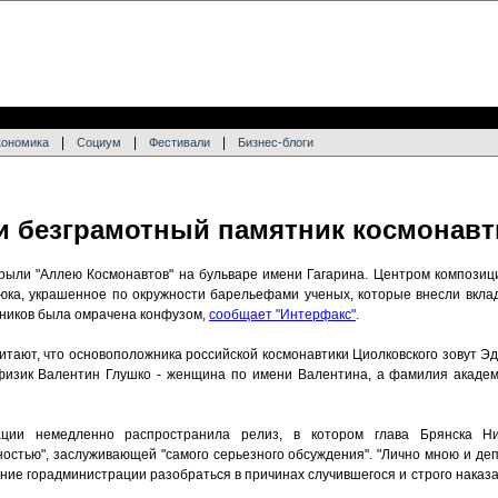
|
|
|
кономика
Социум
Фестивали
Бизнес-блоги
и безграмотный памятник космонавт
крыли "Аллею Космонавтов" на бульваре имени Гагарина. Центром композиц
юка, украшенное по окружности барельефами ученых, которые внесли вклад
вников была омрачена конфузом,
сообщает "Интерфакс"
.
читают, что основоположника российской космонавтики Циолковского зовут 
 физик Валентин Глушко - женщина по имени Валентина, а фамилия акаде
рации немедленно распространила релиз, в котором глава Брянска Н
стью", заслуживающей "самого серьезного обсуждения". "Лично мною и деп
ие горадминистрации разобраться в причинах случившегося и строго наказа