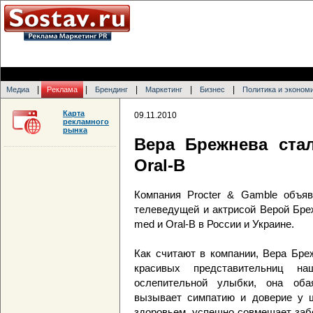
|
|
|
|
|
Медиа
Реклама
Брендинг
Маркетинг
Бизнес
Политика и эконом
Карта
09.11.2010
рекламного
рынка
Вера Брежнева ста
Oral-B
Компания Procter & Gamble объяв
телеведущей и актрисой Верой Бреж
med и Oral-B в России и Украине.
Как считают в компании, Вера Бре
красивых представительниц на
ослепительной улыбки, она обая
вызывает симпатию и доверие у ш
здоровьем, успешно совмещает забо