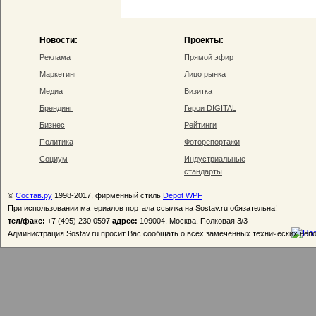
Новости:
Проекты:
Реклама
Прямой эфир
Маркетинг
Лицо рынка
Медиа
Визитка
Брендинг
Герои DIGITAL
Бизнес
Рейтинги
Политика
Фоторепортажи
Социум
Индустриальные
стандарты
©
Состав.ру
1998-2017, фирменный стиль
Depot WPF
При использовании материалов портала ссылка на Sostav.ru обязательна!
тел/факс:
+7 (495) 230 0597
адрес:
109004, Москва, Полковая 3/3
Администрация Sostav.ru просит Вас сообщать о всех замеченных технических неп