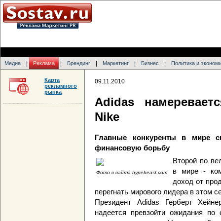
|
|
|
|
|
Медиа
Реклама
Брендинг
Маркетинг
Бизнес
Политика и эконом
Карта
09.11.2010
рекламного
рынка
Adidas намеревает
Nike
Главные конкуренты в мире с
финансовую борьбу
Второй по ве
в мире - ко
Фото с сайта hypebeast.com
доход от прод
перегнать мирового лидера в этом се
Президент Adidas Герберт Хейнер
надеется превзойти ожидания по 