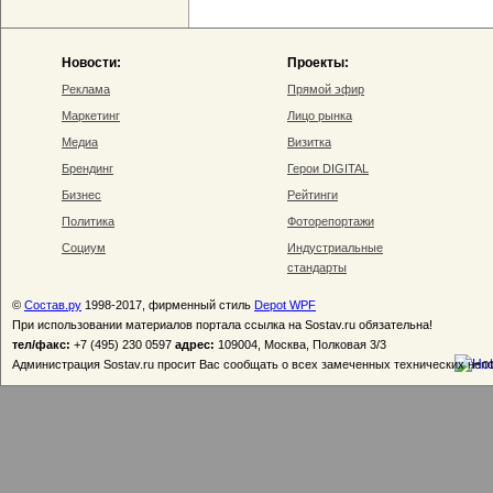
Новости:
Проекты:
Реклама
Прямой эфир
Маркетинг
Лицо рынка
Медиа
Визитка
Брендинг
Герои DIGITAL
Бизнес
Рейтинги
Политика
Фоторепортажи
Социум
Индустриальные
стандарты
©
Состав.ру
1998-2017, фирменный стиль
Depot WPF
При использовании материалов портала ссылка на Sostav.ru обязательна!
тел/факс:
+7 (495) 230 0597
адрес:
109004, Москва, Полковая 3/3
Администрация Sostav.ru просит Вас сообщать о всех замеченных технических неп