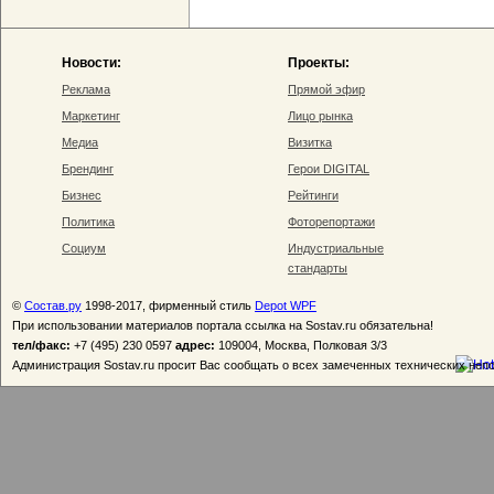
Новости:
Проекты:
Реклама
Прямой эфир
Маркетинг
Лицо рынка
Медиа
Визитка
Брендинг
Герои DIGITAL
Бизнес
Рейтинги
Политика
Фоторепортажи
Социум
Индустриальные
стандарты
©
Состав.ру
1998-2017, фирменный стиль
Depot WPF
При использовании материалов портала ссылка на Sostav.ru обязательна!
тел/факс:
+7 (495) 230 0597
адрес:
109004, Москва, Полковая 3/3
Администрация Sostav.ru просит Вас сообщать о всех замеченных технических неп