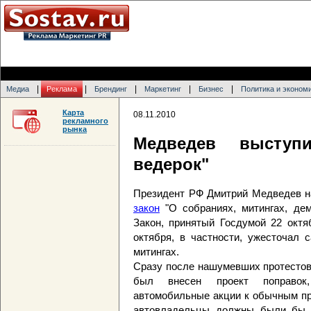
|
|
|
|
|
Медиа
Реклама
Брендинг
Маркетинг
Бизнес
Политика и эконом
Карта
08.11.2010
рекламного
рынка
Медведев выступ
ведерок"
Президент РФ Дмитрий Медведев н
закон
"О собраниях, митингах, дем
Закон, принятый Госдумой 22 окт
октября, в частности, ужесточал 
митингах.
Сразу после нашумевших протестов 
был внесен проект поправок,
автомобильные акции к обычным п
автовладельцы должны были бы 