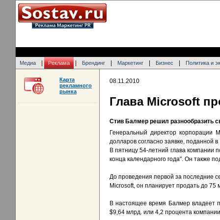
|
|
|
|
|
Медиа
Реклама
Брендинг
Маркетинг
Бизнес
Политика и э
Карта
08.11.2010
рекламного
рынка
Глава Microsoft п
Стив Балмер решил разнообразить с
Генеральный директор корпорации Mi
долларов согласно заявке, поданной 
В пятницу 54-летний глава компании 
конца календарного года". Он также по
До проведения первой за последние с
Microsoft, он планирует продать до 75 
В настоящее время Балмер владеет п
$9,64 млрд. или 4,2 процента компании