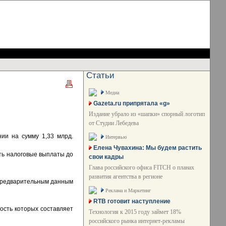
Статьи
Медиа
Gazeta.ru припрятала «g»
Издание убрало из «шапки» спорный логотип
от Студии Лебедева
нии на сумму 1,33 млрд.
Интервью
Елена Чувахина: Мы будем растить
ть налоговые выплаты до
свои кадры
Глава российского офиса FITCH о планах
развития агентства в регионе
 предварительным данным
Реклама и Маркетинг
RTB готовит наступление
ость которых составляет
Технология к 2015 году займет 18%
российского рынка интернет-рекламы