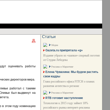
Статьи
Медиа
Gazeta.ru припрятала «g»
Издание убрало из «шапки» спорный логотип
от Студии Лебедева
будут оценивать работы
Реклама и Маркетинг
Елена Чувахина: Мы будем растить
свои кадры
ческих директоров мира.
Глава российского офиса FITCH о планах
развития агентства в регионе
ливье работал с такими
д Оливье был выдвинут на
Реклама и Маркетинг
митета.
RTB готовит наступление
Технология к 2015 году займет 18%
ю в этом году номинацию
российского рынка интернет-рекламы