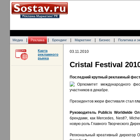
|
|
|
|
|
Медиа
Реклама
Брендинг
Маркетинг
Бизнес
Политика и э
Карта
03.11.2010
рекламного
рынка
Cristal Festival 2
Последний крупный рекламный фести
Оргкомитет международного фес
участников в декабре.
Президентов жюри фестиваля стал
гл
Руководитель Publicis Worldwide О
брендами, как Mercedes, Nestl?, Mich
новую роль Главного Творческого Дире
Региональный креативный директор Og