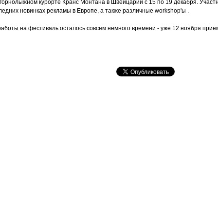
а горнолыжном курорте Кранс Монтана в Швейцарии с 15 по 19 декабря. Учас
едних новинках рекламы в Европе, а также различные workshop'ы .
 работы на фестиваль осталось совсем немного времени - уже 12 ноября прием