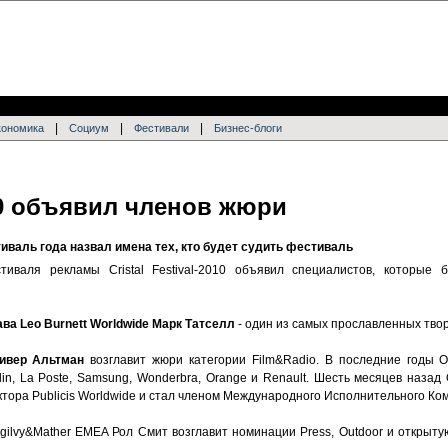
|
|
|
кономика
Социум
Фестивали
Бизнес-блоги
010 объявил членов жюри
валь года назвал имена тех, кто будет судить фестиваль
тиваля рекламы Cristal Festival-2010 объявил специалистов, которые 
ава Leo Burnett Worldwide Марк Татселл
- один из самых прославленных твор
ливер Альтман
возглавит жюри категории Film&Radio. B последние годы О
elin, La Poste, Samsung, Wonderbra, Orange и Renault. Шесть месяцев наза
ктора Publicis Worldwide и стал членом Международного Исполнительного Ко
ilvy&Mather EMEA Рол Смит возглавит номинации Press, Outdoor и открыту