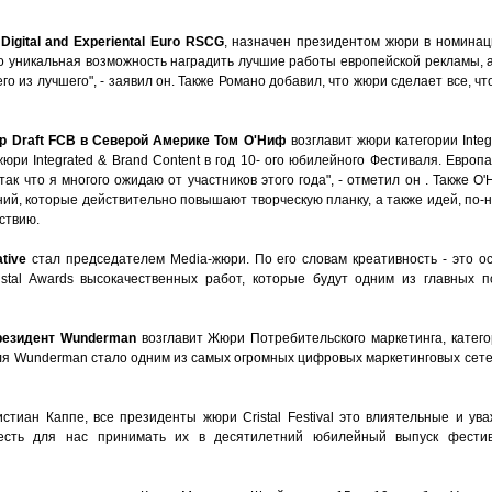
Digital and Experiental Euro RSCG
, назначен президентом жюри в номинаци
 это уникальная возможность наградить лучшие работы европейской рекламы, 
о из лучшего", - заявил он. Также Романо добавил, что жюри сделает все, ч
р Draft FCB в Северой Америке Том О'Ниф
возглавит жюри категории Integr
юри Integrated & Brand Content в год 10- ого юбилейного Фестиваля. Европ
так что я многого ожидаю от участников этого года", - отметил он . Также О
ний, которые действительно повышают творческую планку, а также идей, по
ствию.
tive
стал председателем Media-жюри. По его словам креативность - это о
istal Awards высокачественных работ, которые будут одним из главных 
резидент Wunderman
возглавит Жюри Потребительского маркетинга, катего
еля Wunderman стало одним из самых огромных цифровых маркетинговых сет
стиан Каппе, все президенты жюри Cristal Festival это влиятельные и у
есть для нас принимать их в десятилетний юбилейный выпуск фести