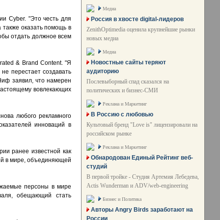
Медиа
и Сyber. "Это честь для
Россия в хвосте digital-лидеров
а также оказать помощь в
ZenithOptimedia оценила крупнейшие рынки
тобы отдать должное всем
новых медиа
Медиа
Новостные сайты теряют
ated & Brand Content. "Я
аудиторию
а не перестает создавать
'Ниф заявил, что намерен
Послевыборный спад сказался на
-настоящему вовлекающих
политических и бизнес-СМИ
Реклама и Маркетинг
В Россию с любовью
снова любого рекламного
Культовый бренд "Love is" лицензировали на
показателей инноваций в
российском рынке
Реклама и Маркетинг
рии ранее известной как
Обнародован Единый Рейтинг веб-
ей в мире, объединяющей
студий
В первой тройке - Студия Артемия Лебедева,
Actis Wunderman и ADV/web-engineering
важаемые персоны в мире
валя, обещающий стать
Бизнес и Политика
Авторы Angry Birds заработают на
России