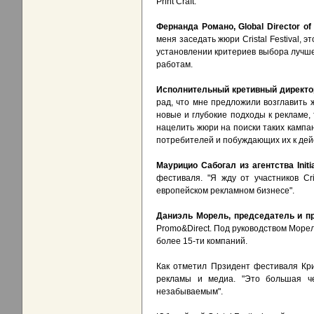
Print Craft.
Фернанда Романо, Global Director of 
меня заседать жюри Cristal Festival,
установлении критериев выбора лучшег
работам.
Исполнительный кретивный директо
рад, что мне предложили возглавить ж
новые и глубокие подходы к рекламе, 
нацелить жюри на поиски таких кампа
потребителей и побуждающих их к дей
Маурицио Сабогал из агентства Initia
фестиваля. "Я жду от участников Cr
европейском рекламном бизнесе".
Даниэль Морель, председатель и п
Promo&Direct. Под руководством Мор
более 15-ти компаний.
Как отметил Прзидент фестиваля Кри
рекламы и медиа. "Это большая ч
незабываемым".