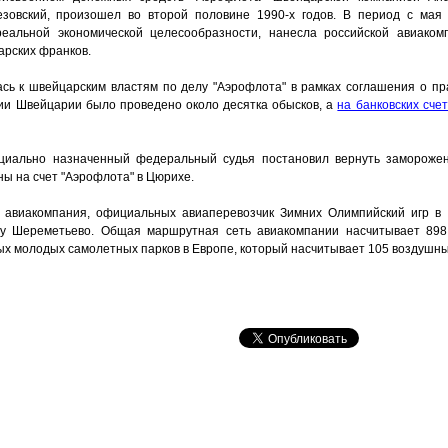
зовский, произошел во второй половине 1990-х годов. В период с мая
еальной экономической целесообразности, нанесла российской авиако
арских франков.
ась к швейцарским властям по делу "Аэрофлота" в рамках соглашения о п
ии Швейцарии было проведено около десятка обысков, а
на банковских сче
ециально назначенный федеральный судья постановил вернуть замороже
ны на счет "Аэрофлота" в Цюрихе.
 авиакомпания, официальных авиаперевозчик Зимних Олимпийский игр в 2
у Шереметьево. Общая маршрутная сеть авиакомпании насчитывает 898 
ых молодых самолетных парков в Европе, который насчитывает 105 воздушны