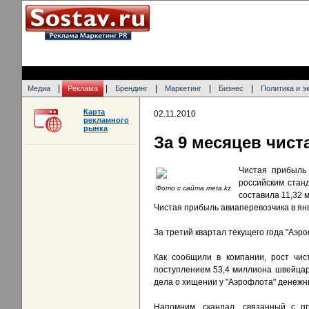
|
|
|
|
|
Медиа
Реклама
Брендинг
Маркетинг
Бизнес
Политика и э
Карта
02.11.2010
рекламного
рынка
За 9 месяцев чис
Чистая прибыль
российским стан
Фото с сайта meta.kz
составила 11,32 
Чистая прибыль авиаперевозчика в янв
За третий квартал текущего года "Аэр
Как сообщили в компании, рост чис
поступлением 53,4 миллиона швейцар
дела о хищении у "Аэрофлота" денежн
Напомним, скандал, связанный с п