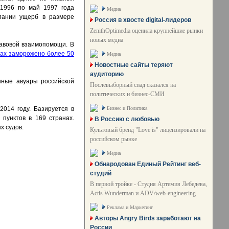
 1996 по май 1997 года
Медиа
мпании ущерб в размере
Россия в хвосте digital-лидеров
ZenithOptimedia оценила крупнейшие рынки
новых медиа
равовой взаимопомощи. В
тах заморожено более 50
Медиа
Новостные сайты теряют
аудиторию
нные авуары российской
Послевыборный спад сказался на
политических и бизнес-СМИ
Бизнес и Политика
014 году. Базируется в
пунктов в 169 странах.
В Россию с любовью
х судов.
Культовый бренд "Love is" лицензировали на
российском рынке
Медиа
Обнародован Единый Рейтинг веб-
студий
В первой тройке - Студия Артемия Лебедева,
Actis Wunderman и ADV/web-engineering
Реклама и Маркетинг
Авторы Angry Birds заработают на
России