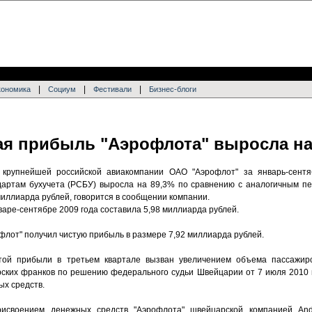
|
|
|
кономика
Социум
Фестивали
Бизнес-блоги
тая прибыль "Аэрофлота" выросла на
 крупнейшей российской авиакомпании ОАО "Аэрофлот" за январь-сентя
дартам бухучета (РСБУ) выросла на 89,3% по сравнению с аналогичным п
миллиарда рублей, говорится в сообщении компании.
аре-сентябре 2009 года составила 5,98 миллиарда рублей.
офлот" получил чистую прибыль в размере 7,92 миллиарда рублей.
той прибыли в третьем квартале вызван увеличением объема пассажирс
ских франков по решению федерального судьи Швейцарии от 7 июля 2010 г
ых средств.
рисвоением денежных средств "Аэрофлота" швейцарской компанией And