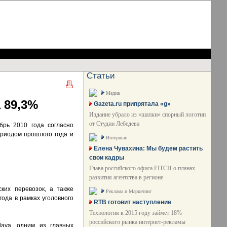
Статьи
Медиа
 89,3%
Gazeta.ru припрятала «g»
Издание убрало из «шапки» спорный логотип
от Студии Лебедева
брь 2010 года согласно
ериодом прошлого года и
Интервью
Елена Чувахина: Мы будем растить
свои кадры
Глава российского офиса FITCH о планах
развития агентства в регионе
ких перевозок, а также
Реклама и Маркетинг
ода в рамках уголовного
RTB готовит наступление
Технология к 2015 году займет 18%
российского рынка интернет-рекламы
ava, одним из главных