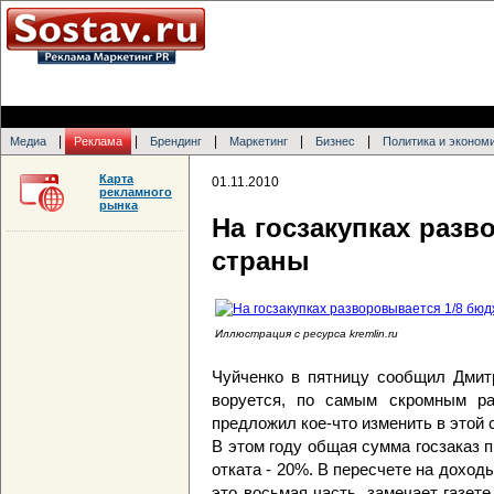
|
|
|
|
|
Медиа
Реклама
Брендинг
Маркетинг
Бизнес
Политика и эконом
Карта
01.11.2010
рекламного
рынка
На госзакупках разв
страны
Иллюстрация с ресурса kremlin.ru
Чуйченко в пятницу сообщил Дмитр
воруется, по самым скромным ра
предложил кое-что изменить в этой 
В этом году общая сумма госзаказ п
отката - 20%. В пересчете на доход
это восьмая часть, замечает газет