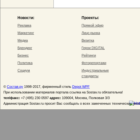
Новости:
Проекты:
Реклама
Прямой эфир
Маркетинг
Лицо рынка
Медиа
Визитка
Брендинг
Герои DIGITAL
Бизнес
Рейтинги
Политика
Фоторепортажи
Социум
Индустриальные
стандарты
©
Состав.ру
1998-2017, фирменный стиль
Depot WPF
При использовании материалов портала ссылка на Sostav.ru обязательна!
тел/факс:
+7 (495) 230 0597
адрес:
109004, Москва, Полковая 3/3
Администрация Sostav.ru просит Вас сообщать о всех замеченных технических неп