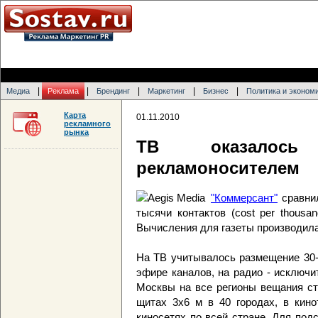
|
|
|
|
|
Медиа
Реклама
Брендинг
Маркетинг
Бизнес
Политика и эконом
Карта
01.11.2010
рекламного
рынка
ТВ оказалос
рекламоносителем
"Коммерсант"
сравнил
тысячи контактов (cost per thous
Вычисления для газеты производила 
На ТВ учитывалось размещение 30-
эфире каналов, на радио - исключи
Москвы на все регионы вещания ст
щитах 3х6 м в 40 городах, в кино
киносетях по всей стране. Для под