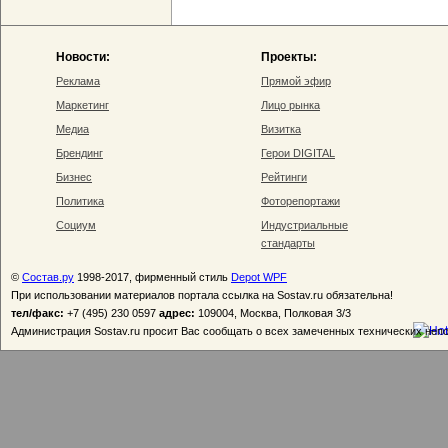
Новости:
Проекты:
Реклама
Прямой эфир
Маркетинг
Лицо рынка
Медиа
Визитка
Брендинг
Герои DIGITAL
Бизнес
Рейтинги
Политика
Фоторепортажи
Социум
Индустриальные
стандарты
©
Состав.ру
1998-2017, фирменный стиль
Depot WPF
При использовании материалов портала ссылка на Sostav.ru обязательна!
тел/факс:
+7 (495) 230 0597
адрес:
109004, Москва, Полковая 3/3
Администрация Sostav.ru просит Вас сообщать о всех замеченных технических неп