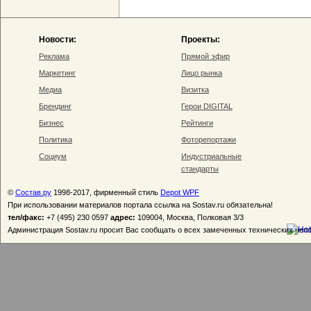
Новости:
Проекты:
Реклама
Прямой эфир
Маркетинг
Лицо рынка
Медиа
Визитка
Брендинг
Герои DIGITAL
Бизнес
Рейтинги
Политика
Фоторепортажи
Социум
Индустриальные
стандарты
©
Состав.ру
1998-2017, фирменный стиль
Depot WPF
При использовании материалов портала ссылка на Sostav.ru обязательна!
тел/факс:
+7 (495) 230 0597
адрес:
109004, Москва, Полковая 3/3
Администрация Sostav.ru просит Вас сообщать о всех замеченных технических неп