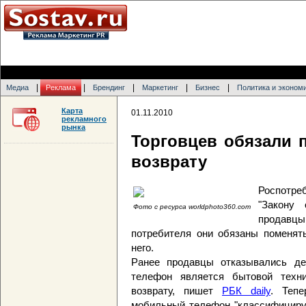
|
|
|
|
|
Медиа
Реклама
Брендинг
Маркетинг
Бизнес
Политика и эконом
Карта
01.11.2010
рекламного
рынка
Торговцев обязали 
возврату
Роспотре
"Закону 
Фото с ресурса worldphoto360.com
продавц
потребителя они обязаны поменять
него.
Ранее продавцы отказывались де
телефон является бытовой техни
возврату, пишет
РБК daily
. Тепе
мобильный телефон "классифицируе