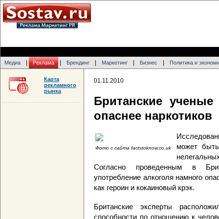
|
|
|
|
|
Медиа
Реклама
Брендинг
Маркетинг
Бизнес
Политика и эконом
Карта
01.11.2010
рекламного
рынка
Британские ученые 
опаснее наркотиков
Исследован
может быть
Фото с сайта factstoknow.co.uk
нелегальных
Согласно проведенным в Бр
употребление алкоголя намного опа
как героин и кокаиновый крэк.
Британские эксперты расположи
способности по отношению к челове