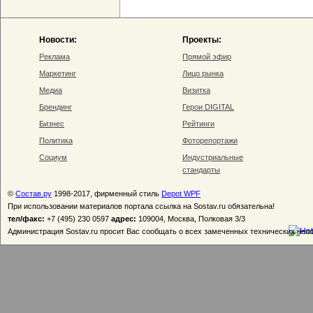
Новости:
Проекты:
Реклама
Прямой эфир
Маркетинг
Лицо рынка
Медиа
Визитка
Брендинг
Герои DIGITAL
Бизнес
Рейтинги
Политика
Фоторепортажи
Социум
Индустриальные
стандарты
©
Состав.ру
1998-2017, фирменный стиль
Depot WPF
При использовании материалов портала ссылка на Sostav.ru обязательна!
тел/факс:
+7 (495) 230 0597
адрес:
109004, Москва, Полковая 3/3
Администрация Sostav.ru просит Вас сообщать о всех замеченных технических неп