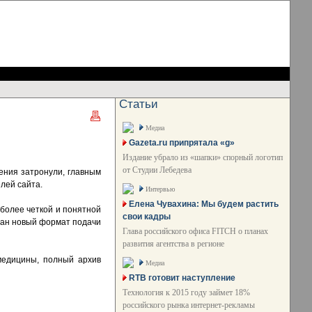
Статьи
Медиа
Gazeta.ru припрятала «g»
Издание убрало из «шапки» спорный логотип
от Студии Лебедева
ения затронули, главным
елей сайта.
Интервью
Елена Чувахина: Мы будем растить
более четкой и понятной
свои кадры
здан новый формат подачи
Глава российского офиса FITCH о планах
развития агентства в регионе
медицины, полный архив
Медиа
RTB готовит наступление
Технология к 2015 году займет 18%
российского рынка интернет-рекламы