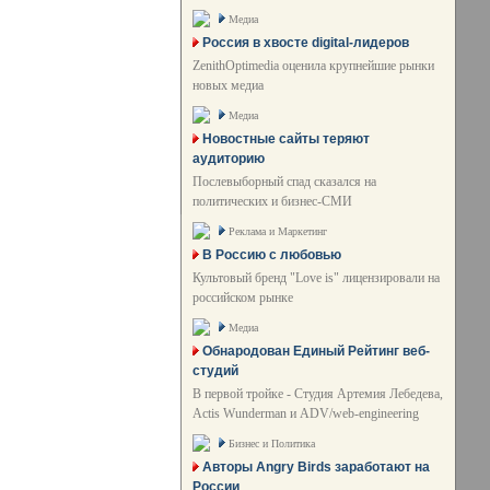
Медиа
Россия в хвосте digital-лидеров
ZenithOptimedia оценила крупнейшие рынки
новых медиа
Медиа
Новостные сайты теряют
аудиторию
Послевыборный спад сказался на
политических и бизнес-СМИ
Реклама и Маркетинг
В Россию с любовью
Культовый бренд "Love is" лицензировали на
российском рынке
Медиа
Обнародован Единый Рейтинг веб-
студий
В первой тройке - Студия Артемия Лебедева,
Actis Wunderman и ADV/web-engineering
Бизнес и Политика
Авторы Angry Birds заработают на
России