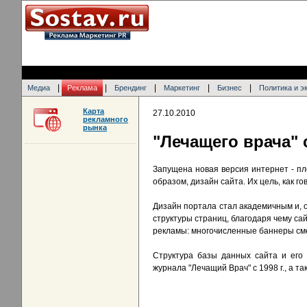
|
|
|
|
|
Медиа
Реклама
Брендинг
Маркетинг
Бизнес
Политика и э
Карта
27.10.2010
рекламного
рынка
"Лечащего врача"
Запущена новая версия интернет - п
образом, дизайн сайта. Их цель, как г
Дизайн портала стал академичным и,
структуры страниц, благодаря чему са
рекламы: многочисленные баннеры сме
Структура базы данных сайта и его
журнала "Лечащий Врач" с 1998 г., а 