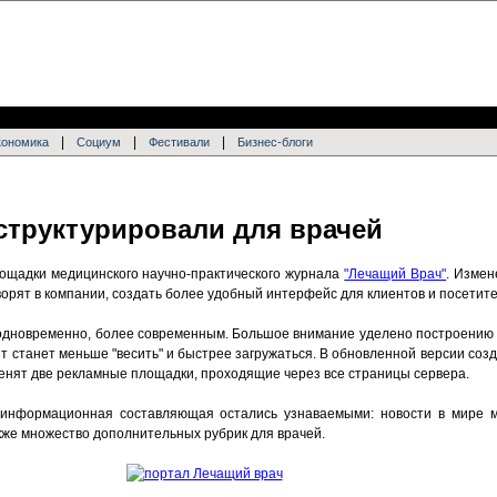
|
|
|
кономика
Социум
Фестивали
Бизнес-блоги
 структурировали для врачей
лощадки медицинского научно-практического журнала
"Лечащий Врач"
. Измен
оворят в компании, создать более удобный интерфейс для клиентов и посетит
 одновременно, более современным. Большое внимание уделено построению 
йт станет меньше "весить" и быстрее загружаться. В обновленной версии со
нят две рекламные площадки, проходящие через все страницы сервера.
 информационная составляющая остались узнаваемыми: новости в мире 
также множество дополнительных рубрик для врачей.