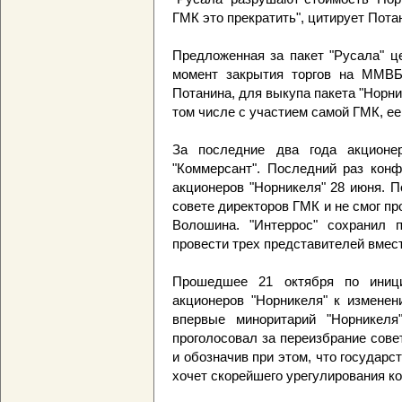
ГМК это прекратить", цитирует Пота
Предложенная за пакет "Русала" ц
момент закрытия торгов на ММВБ
Потанина, для выкупа пакета "Норни
том числе с участием самой ГМК, ее
За последние два года акционе
"Коммерсант". Последний раз конф
акционеров "Норникеля" 28 июня. П
совете директоров ГМК и не смог п
Волошина. "Интеррос" сохранил 
провести трех представителей вмест
Прошедшее 21 октября по иници
акционеров "Норникеля" к изменен
впервые миноритарий "Норникел
проголосовал за переизбрание сов
и обозначив при этом, что государ
хочет скорейшего урегулирования к