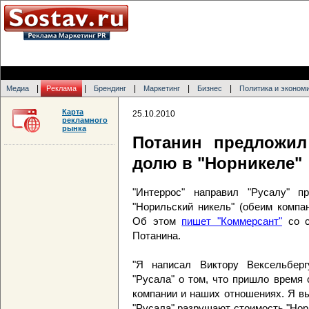
|
|
|
|
|
Медиа
Реклама
Брендинг
Маркетинг
Бизнес
Политика и эконом
Карта
25.10.2010
рекламного
рынка
Потанин предложил
долю в "Норникеле"
"Интеррос" направил "Русалу" 
"Норильский никель" (обеим компа
Об этом
пишет "Коммерсант"
со с
Потанина.
"Я написал Виктору Вексельберг
"Русала" о том, что пришло время
компании и наших отношениях. Я в
"Русала" разрушают стоимость "Норн