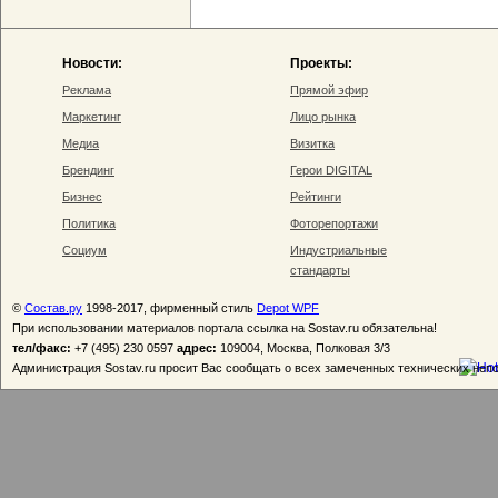
Новости:
Проекты:
Реклама
Прямой эфир
Маркетинг
Лицо рынка
Медиа
Визитка
Брендинг
Герои DIGITAL
Бизнес
Рейтинги
Политика
Фоторепортажи
Социум
Индустриальные
стандарты
©
Состав.ру
1998-2017, фирменный стиль
Depot WPF
При использовании материалов портала ссылка на Sostav.ru обязательна!
тел/факс:
+7 (495) 230 0597
адрес:
109004, Москва, Полковая 3/3
Администрация Sostav.ru просит Вас сообщать о всех замеченных технических неп