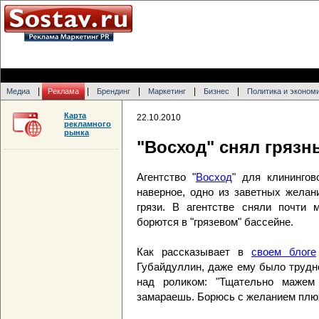
|
|
|
|
|
Медиа
Реклама
Брендинг
Маркетинг
Бизнес
Политика и эконом
Карта
22.10.2010
рекламного
рынка
"Восход" снял грязн
Агентство "
Восход
" для клинингов
наверное, одно из заветных желан
грязи. В агентстве сняли почти 
борются в "грязевом" бассейне.
Как рассказывает в
своем блоге
Губайдуллин, даже ему было трудн
над роликом: "Тщательно мажем
замараешь. Борюсь с желанием плюх