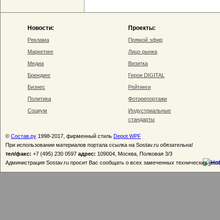
Новости:
Проекты:
Реклама
Прямой эфир
Маркетинг
Лицо рынка
Медиа
Визитка
Брендинг
Герои DIGITAL
Бизнес
Рейтинги
Политика
Фоторепортажи
Социум
Индустриальные
стандарты
©
Состав.ру
1998-2017, фирменный стиль
Depot WPF
При использовании материалов портала ссылка на Sostav.ru обязательна!
тел/факс:
+7 (495) 230 0597
адрес:
109004, Москва, Полковая 3/3
Администрация Sostav.ru просит Вас сообщать о всех замеченных технических неп