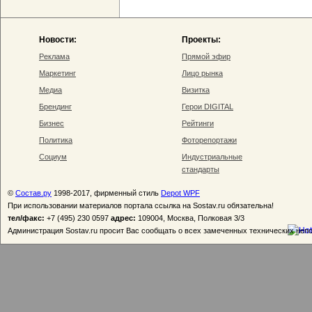
Новости:
Проекты:
Реклама
Прямой эфир
Маркетинг
Лицо рынка
Медиа
Визитка
Брендинг
Герои DIGITAL
Бизнес
Рейтинги
Политика
Фоторепортажи
Социум
Индустриальные
стандарты
©
Состав.ру
1998-2017, фирменный стиль
Depot WPF
При использовании материалов портала ссылка на Sostav.ru обязательна!
тел/факс:
+7 (495) 230 0597
адрес:
109004, Москва, Полковая 3/3
Администрация Sostav.ru просит Вас сообщать о всех замеченных технических неп