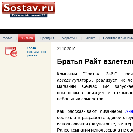
|
|
|
|
|
Медиа
Реклама
Брендинг
Маркетинг
Бизнес
Политика и эконом
Карта
21.10.2010
рекламного
рынка
Братья Райт взлете
Компания "Братья Райт" про
авиасимуляторы, реализует их че
магазины. Сейчас "БР" запуск
поклонников авиации и открыва
небольших самолетов.
Как рассказывают дизайнеры
Анн
состояла в разработке единой стр
использования (на упаковке, в инте
Ранее компания использовала не св