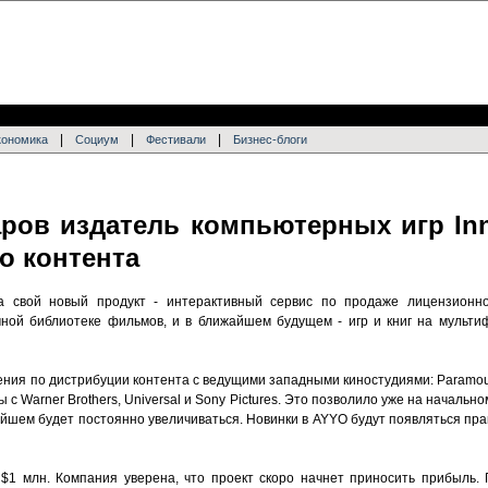
|
|
|
кономика
Социум
Фестивали
Бизнес-блоги
ров издатель компьютерных игр In
о контента
а свой новый продукт - интерактивный сервис по продаже лицензионно
мной библиотеке фильмов, и в ближайшем будущем - игр и книг на мульт
ения по дистрибуции контента с ведущими западными киностудиями: Paramou
с Warner Brothers, Universal и Sony Pictures. Это позволило уже на начальн
ейшем будет постоянно увеличиваться. Новинки в AYYO будут появляться пр
$1 млн. Компания уверена, что проект скоро начнет приносить прибыль.