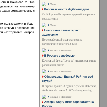
ней) и Download to Own
Медиа
едаваться на компьютер
Россия в хвосте digital-лидеров
годаря сотрудничеству с
ZenithOptimedia оценила крупнейшие рынки
новых медиа
то пользователи и будут
Медиа
нет культуры потребления
Новостные сайты теряют
ли нет торговых центров.
аудиторию
Послевыборный спад сказался на
политических и бизнес-СМИ
Реклама и Маркетинг
В Россию с любовью
Культовый бренд "Love is" лицензировали на
российском рынке
Реклама и Маркетинг
Обнародован Единый Рейтинг веб-
студий
В первой тройке - Студия Артемия Лебедева,
Actis Wunderman и ADV/web-engineering
Реклама и Маркетинг
Авторы Angry Birds заработают на
России