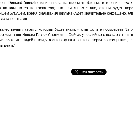
eo on Demand (приобретение права на просмотр фильма в течение двух д
а на компьютер пользователя). На начальном этапе, фильм будет пер
айшем будущем, время скачивания фильма будет значительно сокращено, бла
 дата-центрами.
ачественный сервис, который будет знать, что вы хотите посмотреть. За э
тор компании Иннова Геворк Саркисян. - Сейчас у российского пользователя 
льзя обвинять людей в том, что они покупают вещи на Черкизовском рынке, ес
ый центр".