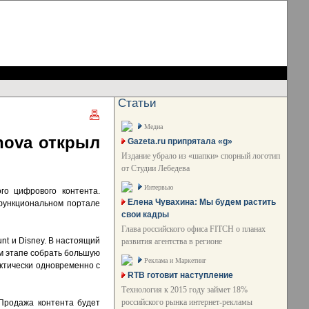
Статьи
Медиа
nova открыл
Gazeta.ru припрятала «g»
Издание убрало из «шапки» спорный логотип
от Студии Лебедева
Интервью
го цифрового контента.
Елена Чувахина: Мы будем растить
ифункциональном портале
свои кадры
Глава российского офиса FITCH о планах
nt и Disney. В настоящий
развития агентства в регионе
ом этапе собрать большую
Реклама и Маркетинг
актически одновременно с
RTB готовит наступление
Технология к 2015 году займет 18%
российского рынка интернет-рекламы
 Продажа контента будет