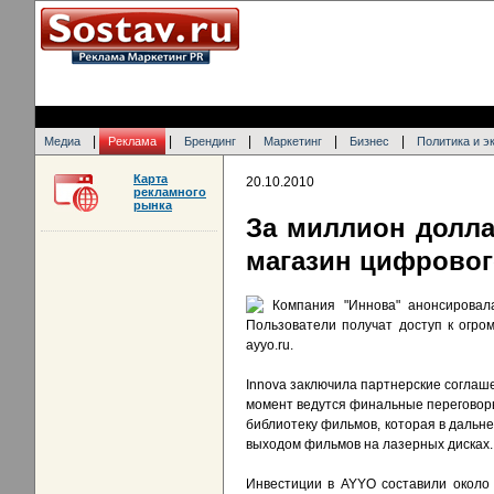
|
|
|
|
|
Медиа
Реклама
Брендинг
Маркетинг
Бизнес
Политика и э
Карта
20.10.2010
рекламного
рынка
За миллион долла
магазин цифровог
Компания "Иннова" анонсировал
Пользователи получат доступ к огро
ayyo.ru.
Innova заключила партнерские соглаш
момент ведутся финальные переговоры 
библиотеку фильмов, которая в дальн
выходом фильмов на лазерных дисках.
Инвестиции в AYYO составили около 