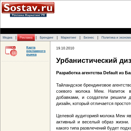
|
|
|
|
|
Медиа
Реклама
Брендинг
Маркетинг
Бизнес
Политика и эконом
Карта
19.10.2010
рекламного
рынка
Урбанистический ди
Разработка агентства Default из Б
Тайландское брендинговое агентство
соевого молока Mew. Напиток в
добавками, и создатели решили д
дизайн, который отличается просто
Целевой аудиторией молока Mew яв
активный и веселый образ жизни. 
какого типа развлечений будет подхо