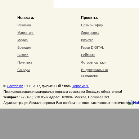
Новости:
Проекты:
Реклама
Прямой эфир
Маркетинг
Лицо рынка
Медиа
Визитка
Брендинг
Герои DIGITAL
Бизнес
Рейтинги
Политика
Фоторепортажи
Социум
Индустриальные
стандарты
©
Состав.ру
1998-2017, фирменный стиль
Depot WPF
При использовании материалов портала ссылка на Sostav.ru обязательна!
тел/факс:
+7 (495) 230 0597
адрес:
109004, Москва, Полковая 3/3
Администрация Sostav.ru просит Вас сообщать о всех замеченных технических неп