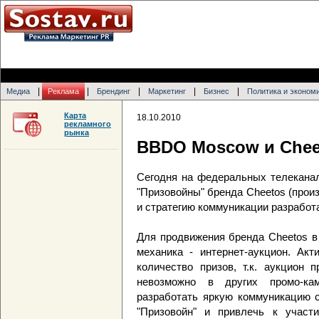
|
|
|
|
|
Медиа
Реклама
Брендинг
Маркетинг
Бизнес
Политика и эконом
Карта
18.10.2010
рекламного
рынка
BBDO Moscow и Chee
Сегодня на федеральных телеканал
"Призовойны" бренда Cheetos (произ
и стратегию коммуникации разработ
Для продвижения бренда Cheetos в
механика - интернет-аукцион. Акт
количество призов, т.к. аукцион 
невозможно в других промо-ка
разработать яркую коммуникацию с
"Призовойн" и привлечь к участ