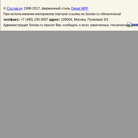
©
Состав.ру
1998-2017, фирменный стиль
Depot WPF
При использовании материалов портала ссылка на Sostav.ru обязательна!
тел/факс:
+7 (495) 230 0597
адрес:
109004, Москва, Полковая 3/3
Администрация Sostav.ru просит Вас сообщать о всех замеченных технических неп